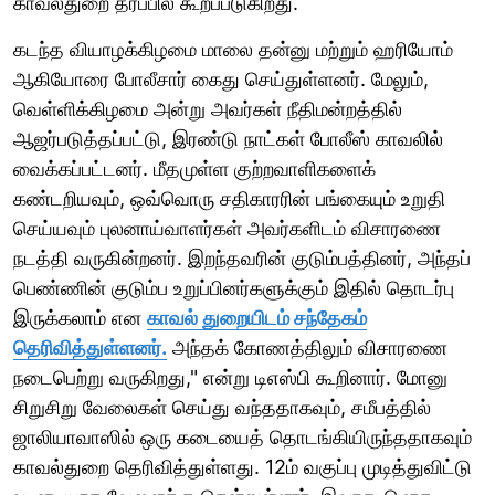
காவல்துறை தரப்பில் கூறப்படுகிறது.
கடந்த வியாழக்கிழமை மாலை தன்னு மற்றும் ஹரியோம்
ஆகியோரை போலீசார் கைது செய்துள்ளனர். மேலும்,
வெள்ளிக்கிழமை அன்று அவர்கள் நீதிமன்றத்தில்
ஆஜர்படுத்தப்பட்டு, இரண்டு நாட்கள் போலீஸ் காவலில்
வைக்கப்பட்டனர். மீதமுள்ள குற்றவாளிகளைக்
கண்டறியவும், ஒவ்வொரு சதிகாரரின் பங்கையும் உறுதி
செய்யவும் புலனாய்வாளர்கள் அவர்களிடம் விசாரணை
நடத்தி வருகின்றனர். இறந்தவரின் குடும்பத்தினர், அந்தப்
பெண்ணின் குடும்ப உறுப்பினர்களுக்கும் இதில் தொடர்பு
இருக்கலாம் என
காவல் துறையிடம் சந்தேகம்
தெரிவித்துள்ளனர்.
அந்தக் கோணத்திலும் விசாரணை
நடைபெற்று வருகிறது," என்று டிஎஸ்பி கூறினார். மோனு
சிறுசிறு வேலைகள் செய்து வந்ததாகவும், சமீபத்தில்
ஜாலியாவாஸில் ஒரு கடையைத் தொடங்கியிருந்ததாகவும்
காவல்துறை தெரிவித்துள்ளது. 12ம் வகுப்பு முடித்துவிட்டு