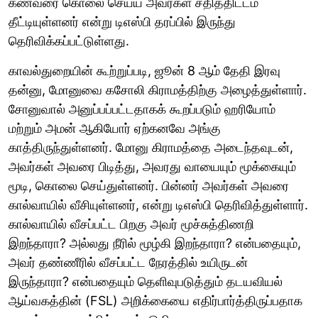
கணவரை கொலை செய்ய அவர்கள் சதித்திட்டம்
தீட்டியுள்ளனர் என்று டிஎஸ்பி தரப்பில் இருந்து
தெரிவிக்கப்பட்டுள்ளது.
காவல்துறையின் கூற்றுப்படி, ஜூன் 8 ஆம் தேதி இரவு
தன்னு, மோனுவை கசோலி கிராமத்திற்கு அழைத்துள்ளார்.
சோனுவால் அனுப்பப்பட்டதாகக் கூறப்படும் ஹரியோம்
மற்றும் அமன் ஆகியோர் ஏற்கனவே அங்கு
காத்திருந்துள்ளனர். மோனு கிராமத்தை அடைந்தவுடன்,
அவர்கள் அவரை பிடித்து, அவரது வாயையும் மூக்கையும்
மூடி, கொலை செய்துள்ளனர். பின்னர் அவர்கள் அவரை
கால்வாயில் வீசியுள்ளனர், என்று டிஎஸ்பி தெரிவித்துள்ளார்.
கால்வாயில் வீசப்பட்ட பிறகு அவர் மூச்சுத்திணறி
இறந்தாரா? அல்லது நீரில் மூழ்கி இறந்தாரா? என்பதையும்,
அவர் தண்ணீரில் வீசப்பட்ட நேரத்தில் உயிருடன்
இருந்தாரா? என்பதையும் தெளிவுபடுத்தும் தடயவியல்
ஆய்வகத்தின் (FSL) அறிக்கையை எதிர்பார்த்திருப்பதாக