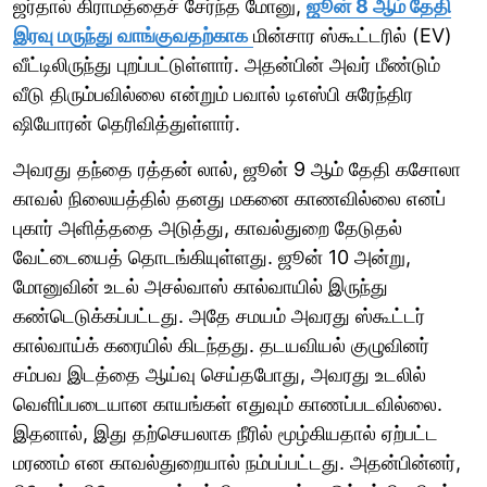
ஜர்தால் கிராமத்தைச் சேர்ந்த மோனு,
ஜூன் 8 ஆம் தேதி
இரவு மருந்து வாங்குவதற்காக
மின்சார ஸ்கூட்டரில் (EV)
வீட்டிலிருந்து புறப்பட்டுள்ளார். அதன்பின் அவர் மீண்டும்
வீடு திரும்பவில்லை என்றும் பவால் டிஎஸ்பி சுரேந்திர
ஷியோரன் தெரிவித்துள்ளார்.
அவரது தந்தை ரத்தன் லால், ஜூன் 9 ஆம் தேதி கசோலா
காவல் நிலையத்தில் தனது மகனை காணவில்லை எனப்
புகார் அளித்ததை அடுத்து, காவல்துறை தேடுதல்
வேட்டையைத் தொடங்கியுள்ளது. ஜூன் 10 அன்று,
மோனுவின் உடல் அசல்வாஸ் கால்வாயில் இருந்து
கண்டெடுக்கப்பட்டது. அதே சமயம் அவரது ஸ்கூட்டர்
கால்வாய்க் கரையில் கிடந்தது. தடயவியல் குழுவினர்
சம்பவ இடத்தை ஆய்வு செய்தபோது, ​​அவரது உடலில்
வெளிப்படையான காயங்கள் எதுவும் காணப்படவில்லை.
இதனால், இது தற்செயலாக நீரில் மூழ்கியதால் ஏற்பட்ட
மரணம் என காவல்துறையால் நம்பப்பட்டது. அதன்பின்னர்,