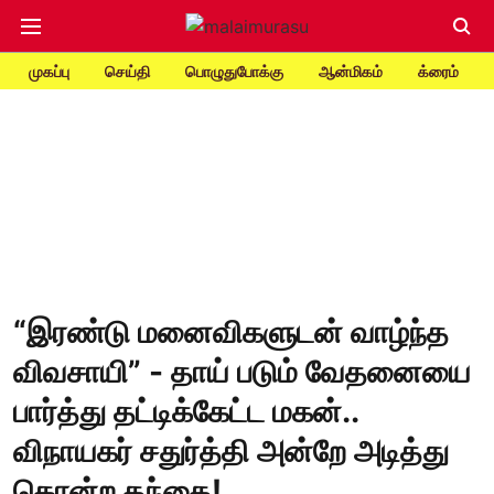
முகப்பு
செய்தி
பொழுதுபோக்கு
ஆன்மிகம்
க்ரைம்
“இரண்டு மனைவிகளுடன் வாழ்ந்த
விவசாயி” - தாய் படும் வேதனையை
பார்த்து தட்டிக்கேட்ட மகன்..
விநாயகர் சதுர்த்தி அன்றே அடித்து
கொன்ற தந்தை!