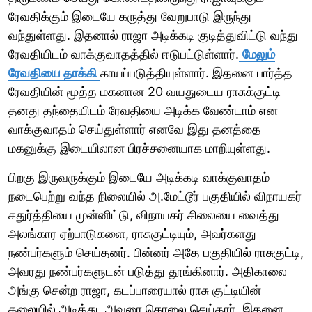
ரேவதிக்கும் இடையே கருத்து வேறுபாடு இருந்து
வந்துள்ளது. இதனால் ராஜா அடிக்கடி குடித்துவிட்டு வந்து
ரேவதியிடம் வாக்குவாதத்தில் ஈடுபட்டுள்ளார்.
மேலும்
ரேவதியை தாக்கி
காயப்படுத்தியுள்ளார். இதனை பார்த்த
ரேவதியின் மூத்த மகனான 20 வயதுடைய ராசுக்குட்டி
தனது தந்தையிடம் ரேவதியை அடிக்க வேண்டாம் என
வாக்குவாதம் செய்துள்ளார் எனவே இது தனத்தை
மகனுக்கு இடையிலான பிரச்சனையாக மாறியுள்ளது.
பிறகு இருவருக்கும் இடையே அடிக்கடி வாக்குவாதம்
நடைபெற்று வந்த நிலையில் அ.மேட்டூர் பகுதியில் விநாயகர்
சதுர்த்தியை முன்னிட்டு, விநாயகர் சிலையை வைத்து
அலங்கார ஏற்பாடுகளை, ராசுகுட்டியும், அவர்களது
நண்பர்களும் செய்தனர். பின்னர் அதே பகுதியில் ராசுகுட்டி,
அவரது நண்பர்களுடன் படுத்து தூங்கினார். அதிகாலை
அங்கு சென்ற ராஜா, கடப்பாரையால் ராசு குட்டியின்
தலையில் அடித்து, அவரை கொலை செய்தார். இதனை