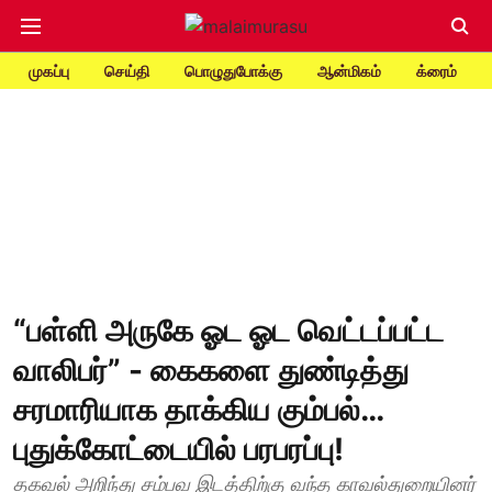
முகப்பு
செய்தி
பொழுதுபோக்கு
ஆன்மிகம்
க்ரைம்
“பள்ளி அருகே ஓட ஓட வெட்டப்பட்ட
வாலிபர்” - கைகளை துண்டித்து
சரமாரியாக தாக்கிய கும்பல்…
புதுக்கோட்டையில் பரபரப்பு!
தகவல் அறிந்து சம்பவ இடத்திற்கு வந்த காவல்துறையினர்