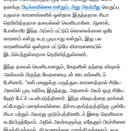
தனக்கு
பிடிக்கவில்லை என்றும், அது அவர்மீது
வெறுப்பு
உருவாக காரணங்களில் ஒன்றாக இருந்ததாக சியா
தெரிவித்ததாக தகவல்கள் வெளியாகின. ஆனால்,
போலீசாரே இந்த அம்சம் மட்டும் கொலைக்கான ஒரே
காரணம் என்று கூற முடியாது என்றும், இது பல
காரணிகளில் ஒன்றாக மட்டுமே விசாரணையில்
இடம்பெற்றுள்ளதாக தெரிவித்துள்ளனர்.
இந்த தகவல் வெளியானதும், கேதனின் தந்தை விஷால்
அகர்வால் மிகுந்த வேதனையுடன் ஊடகங்களிடம்
பேசினார். “என் மகனுக்கு மருத்துவ காரணத்தால் சிறிய
அளவில் முடி உதிர்வு இருந்தது. அதனால் அவர் ஒரு சிறிய
ஹேர் பேட்ச் பயன்படுத்தினார். இந்த விஷயத்தை நாங்கள்
எப்போதும் மறைக்கவில்லை. நிச்சயதார்த்தத்திற்கு முன்பே
சியா மற்றும் அவரது குடும்பத்தினரிடம் இதை தெளிவாக
கூறியிருந்தோம். அதில் அவர்களுக்கு ஏதேனும் பிரச்சினை
இருந்திருந்தால், திருமணத்தை மறுத்திருக்கலாம். ஒரு