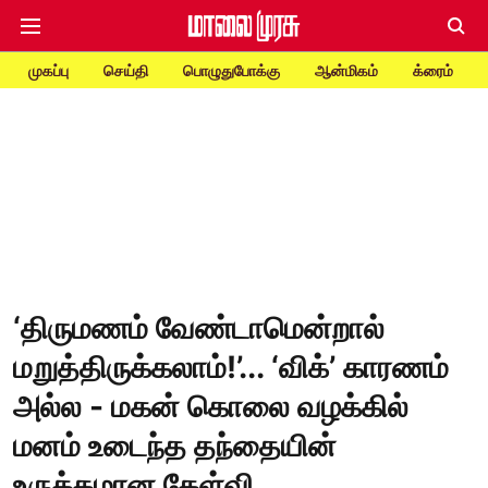
முகப்பு
செய்தி
பொழுதுபோக்கு
ஆன்மிகம்
க்ரைம்
‘திருமணம் வேண்டாமென்றால்
மறுத்திருக்கலாம்!’... ‘விக்’ காரணம்
அல்ல - மகன் கொலை வழக்கில்
மனம் உடைந்த தந்தையின்
உருக்கமான கேள்வி