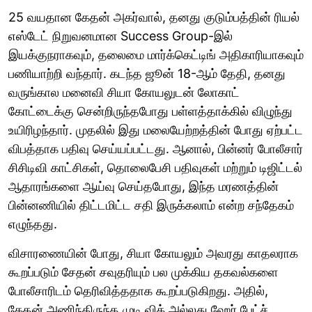
25 வயதான கேதன் அகர்வால், தனது குடும்பத்தின் ரியல்
எஸ்டேட் நிறுவனமான Success Group-இல்
இயக்குநராகவும், தலைமை மார்க்கெட்டிங் அதிகாரியாகவும்
பணியாற்றி வந்தார். கடந்த ஜூன் 18-ஆம் தேதி, தனது
வருங்கால மனைவி சியா கோயலுடன் லோகாட்
கோட்டைக்கு சென்றிருந்தபோது பள்ளத்தாக்கில் விழுந்து
உயிரிழந்தார். முதலில் இது மலையேற்றத்தின் போது ஏற்பட்ட
விபத்தாக பதிவு செய்யப்பட்டது. ஆனால், பின்னர் போலீசார்
சிசிடிவி காட்சிகள், தொலைபேசி பதிவுகள் மற்றும் டிஜிட்டல்
ஆதாரங்களை ஆய்வு செய்தபோது, இந்த மரணத்தின்
பின்னணியில் திட்டமிட்ட சதி இருக்கலாம் என்ற சந்தேகம்
எழுந்தது.
விசாரணையின் போது, சியா கோயலும் அவரது காதலராக
கூறப்படும் சேதன் சவுதரியும் பல முக்கிய தகவல்களை
போலீசாரிடம் தெரிவித்ததாக கூறப்படுகிறது. அதில்,
கேதன் அணிந்திருந்த முடி விக் அல்லது ஹேர் பேட்ச்