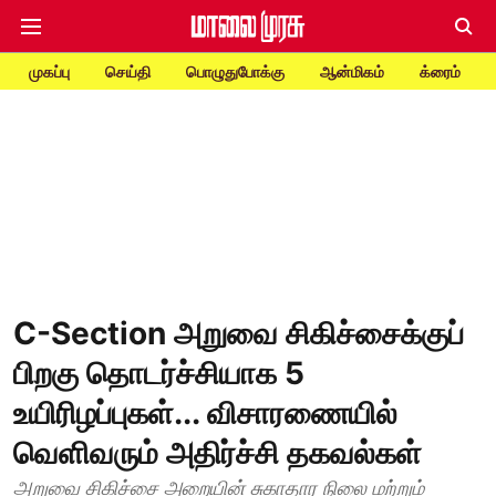
முகப்பு
செய்தி
பொழுதுபோக்கு
ஆன்மிகம்
க்ரைம்
C-Section அறுவை சிகிச்சைக்குப்
பிறகு தொடர்ச்சியாக 5
உயிரிழப்புகள்... விசாரணையில்
வெளிவரும் அதிர்ச்சி தகவல்கள்
அறுவை சிகிச்சை அறையின் சுகாதார நிலை மற்றும்