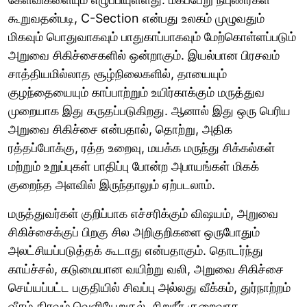
கூறுவதன்படி, C-Section என்பது உலகம் முழுவதும்
மிகவும் பொதுவாகவும் பாதுகாப்பாகவும் மேற்கொள்ளப்படும்
அறுவை சிகிச்சைகளில் ஒன்றாகும். இயல்பான பிரசவம்
சாத்தியமில்லாத சூழ்நிலைகளில், தாயையும்
குழந்தையையும் காப்பாற்றும் உயிர்காக்கும் மருத்துவ
முறையாக இது கருதப்படுகிறது. ஆனால் இது ஒரு பெரிய
அறுவை சிகிச்சை என்பதால், தொற்று, அதிக
ரத்தப்போக்கு, ரத்த உறைவு, மயக்க மருந்து சிக்கல்கள்
மற்றும் உறுப்புகள் பாதிப்பு போன்ற அபாயங்கள் மிகக்
குறைந்த அளவில் இருந்தாலும் ஏற்படலாம்.
மருத்துவர்கள் குறிப்பாக எச்சரிக்கும் விஷயம், அறுவை
சிகிச்சைக்குப் பிறகு சில அறிகுறிகளை ஒருபோதும்
அலட்சியப்படுத்தக் கூடாது என்பதாகும். தொடர்ந்து
காய்ச்சல், கடுமையான வயிற்று வலி, அறுவை சிகிச்சை
செய்யப்பட்ட பகுதியில் சிவப்பு அல்லது வீக்கம், துர்நாற்றம்
வீசும் திரவம் வெளியேறுதல், சிறுநீர் குறைவாக