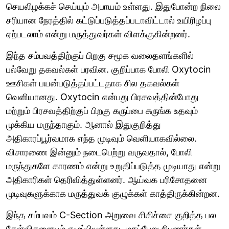
செயலிழக்கச் செய்யும் அபாயம் உள்ளது. இதுபோன்ற நிலை
சரியான நேரத்தில் கட்டுப்படுத்தப்படாவிட்டால் உயிரிழப்பு
ஏற்படலாம் என்று மருத்துவர்கள் விளக்குகின்றனர்.
இந்த சம்பவத்திற்குப் பிறகு சமூக வலைதளங்களில்
பல்வேறு தகவல்கள் பரவின. குறிப்பாக போலி Oxytocin
ஊசிகள் பயன்படுத்தப்பட்டதாக சில தகவல்கள்
வெளியானது. Oxytocin என்பது பிரசவத்தின்போது
மற்றும் பிரசவத்திற்குப் பிறகு கருப்பை சுருங்க உதவும்
முக்கிய மருந்தாகும். ஆனால் இதுகுறித்து
அதிகாரப்பூர்வமாக எந்த முடிவும் வெளியாகவில்லை.
விசாரணை இன்னும் நடைபெற்று வருவதால், போலி
மருந்துகளே காரணம் என்று உறுதிப்படுத்த முடியாது என்று
அதிகாரிகள் தெரிவித்துள்ளனர். ஆய்வக பரிசோதனை
முடிவுகளுக்காக மருத்துவக் குழுக்கள் காத்திருக்கின்றன.
இந்த சம்பவம் C-Section அறுவை சிகிச்சை குறித்த பல
கேள்விகளையும் எழுப்பியுள்ளது. மகப்பேறு நிபுணர்கள்