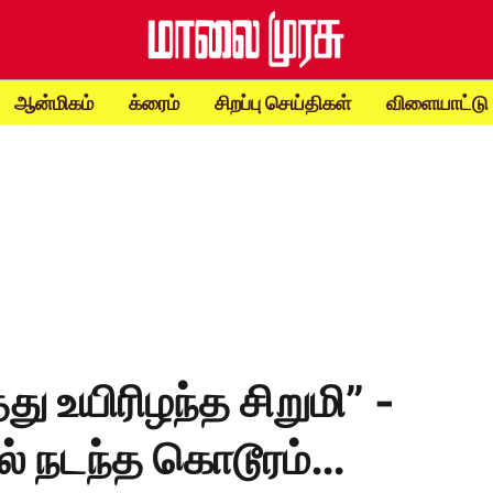
ஆன்மிகம்
க்ரைம்
சிறப்பு செய்திகள்
விளையாட்டு
்து உயிரிழந்த சிறுமி” -
றில் நடந்த கொடூரம்…