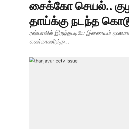
சைக்கோ செயல்.. க
தாய்க்கு நடந்த கொடூ
ரஷ்யாவில் இருந்தபடியே இணையம் மூல
கண்காணித்து...