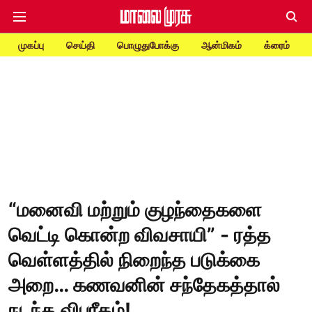
முகப்பு
செய்தி
பொழுதுபோக்கு
ஆன்மிகம்
க்ரைம்
“மனைவி மற்றும் குழந்தைகளை
வெட்டி கொன்ற விவசாயி” - ரத்த
வெள்ளத்தில் நிறைந்த படுக்கை
அறை… கணவனின் சந்தேகத்தால்
நடந்த விபரீதம்!