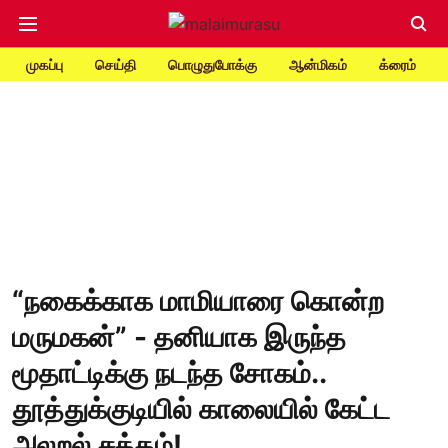
முகப்பு
செய்தி
பொழுதுபோக்கு
ஆன்மிகம்
க்ரைம்
“நகைக்காக மாமியாரை கொன்ற
மருமகன்” - தனியாக இருந்த
மூதாட்டிக்கு நடந்த சோகம்..
தூத்துக்குடியில் காலையில் கேட்ட
அலறல் சத்தம்!