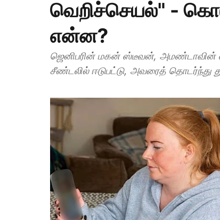
வெறிச்செயல்" - கொட
என்ன?
ஜெனிபரின் மகன் ஸ்டீவன், அமண்டாவின் வாய்
சீண்டலில் ஈடுபட்டு, அவரைத் தொடர்ந்து துன