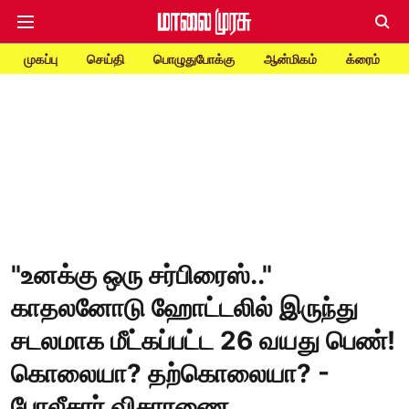
முகப்பு
செய்தி
பொழுதுபோக்கு
ஆன்மிகம்
க்ரைம்
"உனக்கு ஒரு சர்பிரைஸ்.."
காதலனோடு ஹோட்டலில் இருந்து
சடலமாக மீட்கப்பட்ட 26 வயது பெண்!
கொலையா? தற்கொலையா? -
போலீசார் விசாரணை