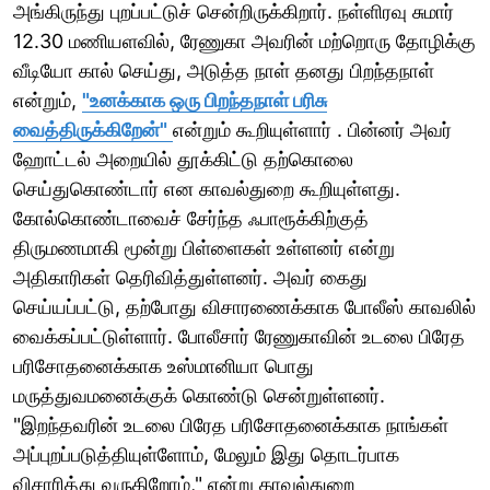
அங்கிருந்து புறப்பட்டுச் சென்றிருக்கிறார். நள்ளிரவு சுமார்
12.30 மணியளவில், ரேணுகா அவரின் மற்றொரு தோழிக்கு
வீடியோ கால் செய்து, அடுத்த நாள் தனது பிறந்தநாள்
என்றும்,
"உனக்காக ஒரு பிறந்தநாள் பரிசு
வைத்திருக்கிறேன்"
என்றும் கூறியுள்ளார் . பின்னர் அவர்
ஹோட்டல் அறையில் தூக்கிட்டு தற்கொலை
செய்துகொண்டார் என காவல்துறை கூறியுள்ளது.
கோல்கொண்டாவைச் சேர்ந்த ஃபாரூக்கிற்குத்
திருமணமாகி மூன்று பிள்ளைகள் உள்ளனர் என்று
அதிகாரிகள் தெரிவித்துள்ளனர். அவர் கைது
செய்யப்பட்டு, தற்போது விசாரணைக்காக போலீஸ் காவலில்
வைக்கப்பட்டுள்ளார். போலீசார் ரேணுகாவின் உடலை பிரேத
பரிசோதனைக்காக உஸ்மானியா பொது
மருத்துவமனைக்குக் கொண்டு சென்றுள்ளனர்.
"இறந்தவரின் உடலை பிரேத பரிசோதனைக்காக நாங்கள்
அப்புறப்படுத்தியுள்ளோம், மேலும் இது தொடர்பாக
விசாரித்து வருகிறோம்," என்று காவல்துறை