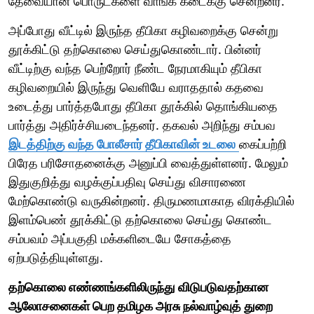
தேவையான பொருட்களை வாங்க கடைக்கு சென்றனர்.
அப்போது வீட்டில் இருந்த தீபிகா கழிவறைக்கு சென்று
தூக்கிட்டு தற்கொலை செய்துகொண்டார். பின்னர்
வீட்டிற்கு வந்த பெற்றோர் நீண்ட நேரமாகியும் தீபிகா
கழிவறையில் இருந்து வெளியே வராததால் கதவை
உடைத்து பார்த்தபோது தீபிகா தூக்கில் தொங்கியதை
பார்த்து அதிர்ச்சியடைந்தனர். தகவல் அறிந்து சம்பவ
இடத்திற்கு வந்த போலீசார் தீபிகாவின் உடலை
கைப்பற்றி
பிரேத பரிசோதனைக்கு அனுப்பி வைத்துள்ளனர். மேலும்
இதுகுறித்து வழக்குப்பதிவு செய்து விசாரணை
மேற்கொண்டு வருகின்றனர். திருமணமாகாத விரக்தியில்
இளம்பெண் தூக்கிட்டு தற்கொலை செய்து கொண்ட
சம்பவம் அப்பகுதி மக்களிடையே சோகத்தை
ஏற்படுத்தியுள்ளது.
தற்கொலை எண்ணங்களிலிருந்து விடுபடுவதற்கான
ஆலோசனைகள் பெற தமிழக அரசு நல்வாழ்வுத் துறை