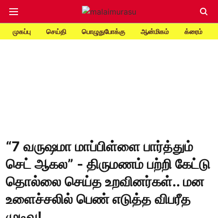
முகப்பு
செய்தி
பொழுதுபோக்கு
ஆன்மிகம்
க்ரைம்
“7 வருஷமா மாப்பிள்ளை பார்த்தும்
செட் ஆகல” - திருமணம் பற்றி கேட்டு
தொல்லை செய்த உறவினர்கள்.. மன
உளைச்சலில் பெண் எடுத்த விபரீத
முடிவு!