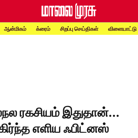
ஆன்மிகம்
க்ரைம்
சிறப்பு செய்திகள்
விளையாட்டு
ல்நல ரகசியம் இதுதான்...
பகிர்ந்த எளிய ஃபிட்னஸ்