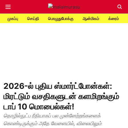
முகப்பு
செய்தி
பொழுதுபோக்கு
ஆன்மிகம்
க்ரைம்
2026-ல் புதிய ஸ்மார்ட்போன்கள்:
மிரட்டும் வசதிகளுடன் களமிறங்கும்
டாப் 10 மொபைல்கள்!
தொழில்நுட்ப ரீதியாகப் பல முன்னேற்றங்களைக்
கொண்டிருக்கும் அதே வேளையில், விலையிலும்