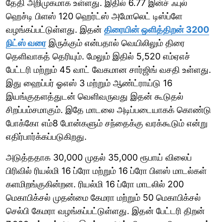
தேதி அறிமுகமாக உள்ளது. இதில் 6.77 இன்ச் ஃபுல்
ஹெச்டி பிளஸ் 120 ஹெர்ட்ஸ் அமோலெட் டிஸ்ப்ளே
வழங்கப்பட்டுள்ளது. இதன்
திரையின் ஒளித்திறன் 3200
நிட்ஸ் வரை
இருக்கும் என்பதால் வெயிலிலும் திரை
தெளிவாகத் தெரியும். மேலும் இதில் 5,520 எம்ஏஎச்
பேட்டரி மற்றும் 45 வாட் வேகமான சார்ஜிங் வசதி உள்ளது.
இது ஹைப்பர் ஓஎஸ் 3 மற்றும் ஆண்ட்ராய்டு 16
இயங்குதளத்துடன் வெளிவருவது இதன் கூடுதல்
சிறப்பம்சமாகும். இதே மாடலை அடிப்படையாகக் கொண்டு
போக்கோ எம்8 போன்களும் சந்தைக்கு வரக்கூடும் என்று
எதிர்பார்க்கப்படுகிறது.
அடுத்ததாக 30,000 முதல் 35,000 ரூபாய் விலைப்
பிரிவில் ரியல்மி 16 ப்ரோ மற்றும் 16 ப்ரோ பிளஸ் மாடல்கள்
களமிறங்குகின்றன. ரியல்மி 16 ப்ரோ மாடலில் 200
மெகாபிக்சல் முதன்மை கேமரா மற்றும் 50 மெகாபிக்சல்
செல்பி கேமரா வழங்கப்பட்டுள்ளது. இதன் பேட்டரி திறன்