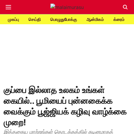
முகப்பு
செய்தி
பொழுதுபோக்கு
ஆன்மிகம்
க்ரைம்
குப்பை இல்லாத உலகம் உங்கள்
கையில்.. பூமியைப் புன்னகைக்க
வைக்கும் பூஜ்ஜியக் கழிவு வாழ்க்கை
முறை!
இத்தகைய மாற்றங்கள் தொடக்கத்தில் கடினமாகத்