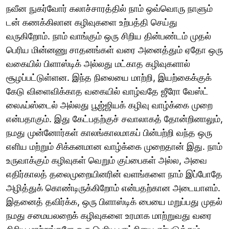
நவீன நுகர்வோர் கலாச்சாரத்தில் நாம் ஒவ்வொரு நாளும்
டன் கணக்கிலான கழிவுகளை உற்பத்தி செய்து
வருகிறோம். நாம் வாங்கும் ஒரு சிறிய தின்பண்டம் முதல்
பெரிய மின்னணு சாதனங்கள் வரை அனைத்தும் ஏதோ ஒரு
வகையில் பிளாஸ்டிக் அல்லது மட்காத கழிவுகளால்
சூழப்பட்டுள்ளன. இந்த நிலையை மாற்றி, இயற்கைக்குக்
கேடு விளைவிக்காத வகையில் வாழ்வதே ஜீரோ வேஸ்ட்
லைஃப்ஸ்டைல் அல்லது பூஜ்ஜியக் கழிவு வாழ்க்கை முறை
என்பதாகும். இது கேட்பதற்குச் சவாலாகத் தோன்றினாலும்,
நமது முன்னோர்கள் காலங்காலமாகப் பின்பற்றி வந்த ஒரு
எளிய மற்றும் சிக்கனமான வாழ்க்கை முறைதான் இது. நாம்
உருவாக்கும் கழிவுகள் வெறும் குப்பைகள் அல்ல, அவை
எதிர்காலத் தலைமுறையினரின் வளங்களை நாம் இப்போதே
அழித்துக் கொண்டிருக்கிறோம் என்பதற்கான அடையாளம்.
இதனைத் தவிர்க்க, ஒரு பிளாஸ்டிக் பையை மறுப்பது முதல்
நமது சமையலறைக் கழிவுகளை உரமாக மாற்றுவது வரை