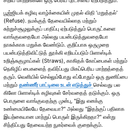
சிறிய மாற்றங்களே ஒரு பெரிய புரட்சியை ஏற்படுத்தும்.
பூஜ்ஜியக் கழிவு வாழ்க்கையின் முதல் விதி 'மறுத்தல்'
(Refuse). நமக்குத் தேவையில்லாத மற்றும்
சுற்றுச்சூழலுக்குப் பாதிப்பு ஏற்படுத்தும் பொருட்களை
வாங்குவதையோ அல்லது பயன்படுத்துவதையோ
நாசுக்காக மறுக்க வேண்டும். குறிப்பாக ஒருமுறை
பயன்படுத்திவிட்டுத் தூக்கி எறியப்படும் பிளாஸ்டிக்
உறிஞ்சுகுழாய்கள் (Straws), காகிதக் கோப்பைகள் மற்றும்
நெகிழிப் பைகளைத் தவிர்ப்பது மிகப்பெரிய மாற்றத்தைத்
தரும். வெளியில் செல்லும்போது எப்போதும் ஒரு துணிப்பை
மற்றும்
தண்ணீர் பாட்டிலை உடன் எடுத்துச்
செல்வது பல
கிலோ பிளாஸ்டிக் கழிவுகள் சேர்வதைத் தடுக்கும். ஒரு
பொருளை வாங்குவதற்கு முன்பு, "இது எனக்கு
உண்மையிலேயே தேவையா?" அல்லது "இதற்குப் பதிலாக
இயற்கையான மாற்றுப் பொருள் இருக்கிறதா?" என்று
சிந்திப்பது தேவையற்ற நுகர்வைக் குறைக்கும்.