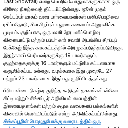
Last Snowfall) என்ற பெயரில் பொதுமக்களுக்காக ஒரு
விசேஷ நிகழ்வைத் திட்டமிட்டுள்ளது. ஜூன் முதல்
செப்டம்பர் மாதம் வரை பார்வையாளர்கள் பனிப்பொழிவை
ரசிப்பதோடு, சில சிறப்புச் சலுகைகளையும் அனுபவிக்க
முடியும். குறிப்பாக, ஒரு மணி நேர பனிப்பொழிவு
விளையாட்டு மற்றும் பம்பர் கார் சவாரி அடங்கிய சிறப்புப்
பேக்கேஜ் இந்த காலகட்டத்தில் அறிமுகப்படுத்தப்படுகிறது.
இதற்காகப் பெரியவர்களுக்கு 19 டாலர்களும்,
குழந்தைகளுக்கு 16 டாலர்களும் மட்டுமே கட்டணமாக
வசூலிக்கப்பட உள்ளது. வழக்கமாக இது முறையே 27
மற்றும் 23 டாலர்களாக இருப்பது குறிப்பிடத்தக்கது.
பிரியாவிடை நிகழ்வு குறித்த கூடுதல் தகவல்கள் ஸ்னோ
சிட்டி மற்றும் சிங்கப்பூர் அறிவியல் மையத்தின்
இணையதளங்கள் மற்றும் சமூக வலைதளப் பக்கங்களில்
விரைவில் வெளியிடப்படும் என்று அறிவிக்கப்பட்டுள்ளது.
சிங்கப்பூரின் பொழுதுபோக்கு வரைபடத்தில் ஒரு