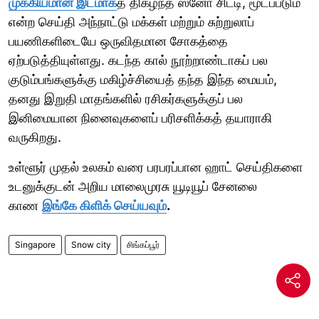
முக்கியமான இடமாக
த் திகழ்ந்த ஸ்னோ சிட்டி, மூடப்படும்
என்ற செய்தி அந்நாட்டு மக்கள் மற்றும் சுற்றுலாப்
பயணிகளிடையே ஒருவிதமான சோகத்தை
ஏற்படுத்தியுள்ளது. கடந்த கால் நூற்றாண்டாகப் பல
குடும்பங்களுக்கு மகிழ்ச்சியைத் தந்த இந்த மையம்,
தனது இறுதி மாதங்களில் ரசிகர்களுக்குப் பல
இனிமையான நினைவுகளைப் பரிசளிக்கத் தயாராகி
வருகிறது.
உள்ளூர் முதல் உலகம் வரை பரபரப்பான ஹாட் செய்திகளை
உடனுக்குடன் அறிய மாலைமுரசு யூடியூப் சேனலை
காண
இங்கே கிளிக் செய்யவும்
.
Singapore
Snow city
சிங்கப்பூர்