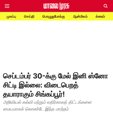
முகப்பு
செய்தி
பொழுதுபோக்கு
ஆன்மிகம்
க்ரைம்
செப்டம்பர் 30-க்கு மேல் இனி ஸ்னோ
சிட்டி இல்லை: விடைபெறத்
தயாராகும் சிங்கப்பூர்!
அறிவியல் கல்வி மற்றும் எதிர்காலத் திட்டங்களை
மையமாகக் கொண்டே இந்த மாற்றம்