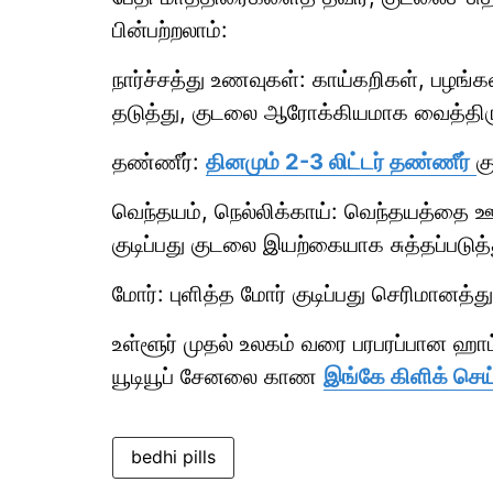
பின்பற்றலாம்:
நார்ச்சத்து உணவுகள்: காய்கறிகள், பழங
தடுத்து, குடலை ஆரோக்கியமாக வைத்திரு
தண்ணீர்:
தினமும் 2-3 லிட்டர் தண்ணீர்
க
வெந்தயம், நெல்லிக்காய்: வெந்தயத்தை ஊற
குடிப்பது குடலை இயற்கையாக சுத்தப்படுத்த
மோர்: புளித்த மோர் குடிப்பது செரிமானத்து
உள்ளூர் முதல் உலகம் வரை பரபரப்பான ஹ
யூடியூப் சேனலை காண
இங்கே கிளிக் செய்
bedhi pills