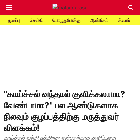
முகப்பு
செய்தி
பொழுதுபோக்கு
ஆன்மிகம்
க்ரைம்
"காய்ச்சல் வந்தால் குளிக்கலாமா?
வேண்டாமா?" பல ஆண்டுகளாக
நிலவும் குழப்பத்திற்கு மருத்துவர்
விளக்கம்!
காய்ச்சல் வந்திருக்கிறது என்பதற்காக குளிப்பதை