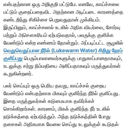
என்பதற்கான ஒரு அறிகுறி மட்டுமே. எனவே, காய்ச்சலை
மட்டும் குறைப்பதைவிட அதற்கான அடிப்படை காரணத்தை
கண்டறிந்து சிகிச்சை பெறுவதுதான் முக்கியம்.
இருப்பினும், காய்ச்சலால் உடலில் அதிக வியர்வை, சோர்வு
மற்றும் அசௌகரியம் ஏற்படுவதால், பலருக்கு குளிக்க
வேண்டும் என்ற எண்ணம் தோன்றும். அப்படிப்பட்ட சூழலில்
வெதுவெதுப்பான நீரில் (Lukewarm Water) சிறிது நேரம்
குளிப்பது
பெரும்பாலானவர்களுக்கு பாதுகாப்பானதாகவும்,
உடலுக்கு சற்று நிம்மதியை அளிப்பதாகவும் மருத்துவர்கள்
கூறுகின்றனர்.
பலர் செய்யும் ஒரு பெரிய தவறு, காய்ச்சல் குறைய
வேண்டும் என்பதற்காக மிகவும் குளிர்ந்த நீரில் குளிப்பது.
இதை மருத்துவர்கள் கடுமையாக தவிர்க்கச்
சொல்கிறார்கள். காரணம், மிகக் குளிர்ந்த நீர் உடலில்
நடுக்கத்தை ஏற்படுத்தும். அந்த நடுக்கத்தின் போது
தசைகள் அதிகமாக வேலை செய்து உடலுக்குள் கூடுதல்