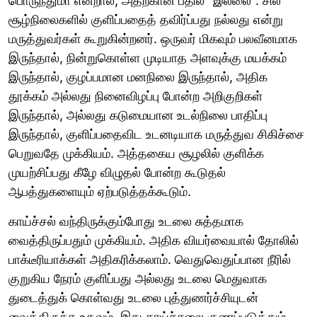
பொருந்துமா என்றால், அதற்கான பதில் "இல்லை". சில
சூழ்நிலைகளில் குளிப்பதைத் தவிர்ப்பது நல்லது என்று
மருத்துவர்கள் கூறுகின்றனர். ஒருவர் மிகவும் பலவீனமாக
இருந்தால், நின்றுகொள்ள முடியாத அளவுக்கு மயக்கம்
இருந்தால், குழப்பமான மனநிலை இருந்தால், அதிக
தூக்கம் அல்லது நினைவிழப்பு போன்ற அறிகுறிகள்
இருந்தால், அல்லது கடுமையான உடல்நிலை பாதிப்பு
இருந்தால், குளிப்பதைவிட உடனடியாக மருத்துவ சிகிச்சை
பெறுவதே முக்கியம். அத்தகைய சூழலில் குளிக்க
முயற்சிப்பது கீழே விழுதல் போன்ற கூடுதல்
ஆபத்துகளையும் ஏற்படுத்தக்கூடும்.
காய்ச்சல் வந்திருக்கும்போது உடலை சுத்தமாக
வைத்திருப்பதும் முக்கியம். அதிக வியர்வையால் தோலில்
பாக்டீரியாக்கள் அதிகரிக்கலாம். வெதுவெதுப்பான நீரில்
குறுகிய நேரம் குளிப்பது அல்லது உடலை மெதுவாக
துடைத்துக் கொள்வது உடலை புத்துணர்ச்சியுடன்
வைத்திருக்க உதவும். இது காய்ச்சலை குணப்படுத்தும்