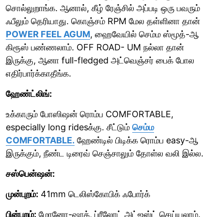
சொல்லுறாங்க. ஆனால், கீழ் ரேஞ்சில் அப்படி ஒரு பவரும்
ஃபீலும் தெரியாது. கொஞ்சம் RPM மேல தள்ளினா தான்
POWER FEEL AGUM
, ஹைவேயில் செம்ம ஸ்மூத்-ஆ
கிரூஸ் பண்ணலாம். OFF ROAD- UM நல்லா தான்
இருக்கு, ஆனா full-fledged அட்வெஞ்சர் பைக் போல
எதிர்பார்க்காதீங்க.
ஹேண்ட்லிங்:
உக்காரும் போஸிஷன் ரொம்ப COMFORTABLE,
especially long ridesக்கு. சீட்டும்
செம்ம
COMFORTABLE.
ஹேண்டில் பிடிக்க ரொம்ப easy-ஆ
இருக்கும், நீண்ட டிரைவ் செஞ்சாலும் தோள்ல வலி இல்ல.
சஸ்பென்ஷன்:
முன்புறம்:
41mm டெலிஸ்கோபிக் ஃபோர்க்
பின்புறம்:
மோனோ-ஷாக், ப்ரீலோட் அட்ஜஸ்ட் செய்யலாம்.