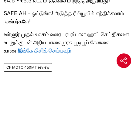
₹4.5 - ₹5.5 லட்சம் (தகவல் மாற்றத்திற்குரியது)
SAFE AH - ஓட்டுங்க! அடுத்த ரிவ்யூவில் சந்திக்கலாம்
நண்பர்களே!
உள்ளூர் முதல் உலகம் வரை பரபரப்பான ஹாட் செய்திகளை
உடனுக்குடன் அறிய மாலைமுரசு யூடியூப் சேனலை
காண
இங்கே கிளிக் செய்யவும்
CF MOTO 450MT review