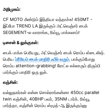
அறிமுகம்:
CF MOTO மீண்டும் இந்தியா வந்தாச்சு! 450MT -
இப்போ TREND LA இருக்கும் அட்வெஞ்சர் பைக்
SEGEMENT-ல வாராங்க, ரிவ்யூ பாக்கலாம்!
டிசைன் & லுக்குகள்:
பைக் பாக்க பெரியது, அட்வெஞ்சர் பைக் ரொம்ப ஸ்டைலிஷ்.
பெரிய
ப்ரீமியம் பைக் மாதிரி ஃபீல் வரும்.
பாக்கும்போது
ரொம்ப attention-grabbing! ரோட்ல எல்லாரும் திரும்பி
பார்க்கும் மாதிரி ஒரு லுக்.
எஞ்சின்:
வல்லுநகர்கள் என்ன சொல்ராங்கன்னா 450cc parallel
twin எஞ்சின், 40BHP பவர், 35NM டார்க். ரிவ்யூ
பார்த்தா, எஞ்சின் ரொம்ப ஸ்மூத்-ஆ இருக்கும்னு