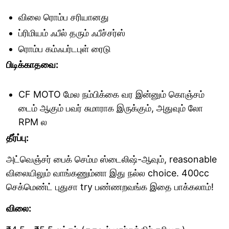
விலை ரொம்ப சரியானது
ப்ரிமியம் ஃபீல் தரும் ஃபீச்சர்ஸ்
ரொம்ப கம்ஃபர்டபுள் ரைடு
பிடிக்காதவை:
CF MOTO மேல நம்பிக்கை வர இன்னும் கொஞ்சம்
டைம் ஆகும் பவர் சுமாராக இருக்கும், அதுவும் லோ
RPM ல
தீர்ப்பு:
அட்வெஞ்சர் பைக் செம்ம ஸ்டைலிஷ்-ஆவும், reasonable
விலையிலும் வாங்கணும்னா இது நல்ல choice. 400cc
செக்மெண்ட் புதுசா try பண்ணறவங்க இதை பாக்கலாம்!
விலை: