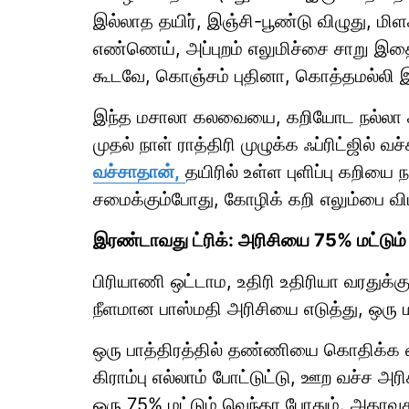
இல்லாத தயிர், இஞ்சி-பூண்டு விழுது, மி
எண்ணெய், அப்புறம் எலுமிச்சை சாறு இத
கூடவே, கொஞ்சம் புதினா, கொத்தமல்லி 
இந்த மசாலா கலவையை, கறியோட நல்லா கல
முதல் நாள் ராத்திரி முழுக்க ஃப்ரிட்ஜில் வச்
வச்சாதான்,
தயிரில் உள்ள புளிப்பு கறிய
சமைக்கும்போது, கோழிக் கறி எலும்பை விட
இரண்டாவது ட்ரிக்: அரிசியை 75% மட்டும
பிரியாணி ஒட்டாம, உதிரி உதிரியா வரதுக்
நீளமான பாஸ்மதி அரிசியை எடுத்து, ஒரு
ஒரு பாத்திரத்தில் தண்ணியை கொதிக்க வச்
கிராம்பு எல்லாம் போட்டுட்டு, ஊற வச்ச அ
ஒரு 75% மட்டும் வெந்தா போதும். அதாவது, 