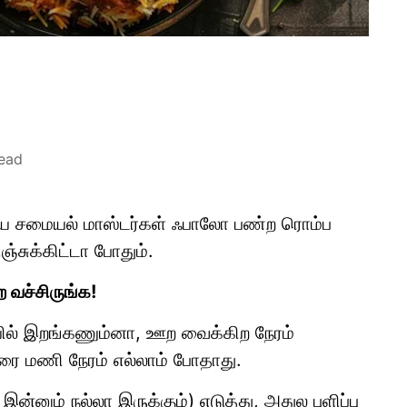
read
்ய சமையல் மாஸ்டர்கள் ஃபாலோ பண்ற ரொம்ப
்சுக்கிட்டா போதும்.
ற வச்சிருங்க!
ில் இறங்கணும்னா, ஊற வைக்கிற நேரம்
அரை மணி நேரம் எல்லாம் போதாது.
்னும் நல்லா இருக்கும்) எடுத்து, அதுல புளிப்பு