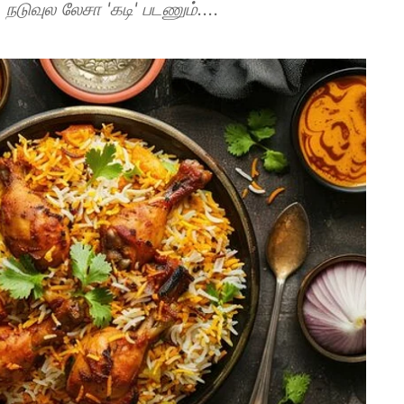
, நடுவுல லேசா 'கடி' படணும்....