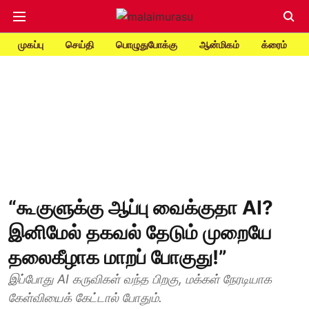
முகப்பு
செய்தி
பொழுதுபோக்கு
ஆன்மிகம்
க்ரைம்
“கூகுளுக்கு ஆப்பு வைக்குதா AI?
இனிமேல் தகவல் தேடும் முறையே
தலைகீழாக மாறப் போகுது!”
இப்போது AI கருவிகள் வந்த பிறகு, மக்கள் நேரடியாக
கேள்வியைக் கேட்டால் போதும்.