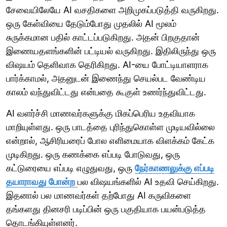
சேவையிலேயே AI வசதிகளை அறிமுகப்படுத்தி வருகிறது.
ஒரு கேள்வியை தேடும்போது முதலில் AI மூலம்
சுருக்கமான பதில் காட்டப்படுகிறது. அதன் பிறகுதான்
இணையதளங்களின் பட்டியல் வருகிறது. இதிலிருந்து ஒரு
விஷயம் தெளிவாக தெரிகிறது. AI-யை போட்டியாளராக
பார்க்காமல், அதனுடன் இணைந்து செயல்பட வேண்டிய
காலம் வந்துவிட்டது என்பதை கூகுள் உணர்ந்துவிட்டது.
AI வளர்ச்சி மாணவர்களுக்கு மிகப்பெரிய உதவியாக
மாறியுள்ளது. ஒரு பாடத்தை புரிந்துகொள்ள முடியவில்லை
என்றால், ஆசிரியரைப் போல எளிமையாக விளக்கம் கேட்க
முடிகிறது. ஒரு கணக்கை எப்படி போடுவது, ஒரு
கட்டுரையை எப்படி எழுதுவது, ஒரு
நேர்காணலுக்கு எப்படி
தயாராவது போன்ற
பல விஷயங்களில் AI உதவி செய்கிறது.
இதனால் பல மாணவர்கள் தற்போது AI கருவிகளை
தங்களது தினசரி படிப்பின் ஒரு பகுதியாக பயன்படுத்த
தொடங்கியுள்ளனர்.