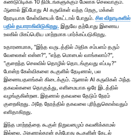
கண்டுபிடிக்க 10 நிமிடங்களுக்கும் மேலாக செலவாகும்.
ஆனால் இப்போது AI கருவிகள் வந்த பிறகு, மக்கள்
நேரடியாக கேள்வியைக் கேட்டால் போதும்.
சில விநாடிகளில்
பதில் தயாராகிவிடுகிறது.
இதுவே தற்போது இணைய
உலகில் மிகப்பெரிய மாற்றமாக பார்க்கப்படுகிறது.
உதாரணமாக, "இந்த வருடத்தில் அதிக சம்பளம் தரும்
வேலைகள் என்ன?", "எந்த மொபைல் வாங்கலாம்?",
"குறைந்த செலவில் தொழில் தொடங்குவது எப்படி?"
போன்ற கேள்விகளை கூகுளில் தேடினால், பல
இணையதளங்கள் கிடைக்கும். ஆனால் AI கருவிகள் அந்த
தகவல்களை தொகுத்து, எளிமையாக ஒரே இடத்தில்
வழங்குகின்றன. இதனால் தகவலை தேடும் நேரம்
குறைகிறது. அதே நேரத்தில் தகவலை புரிந்துகொள்வதும்
எளிதாகிறது.
இந்த மாற்றத்தை கூகுள் நிறுவனமும் கவனிக்காமல்
இல்லை. அதனால்தான் தற்போது கூகுளின் தேடல்