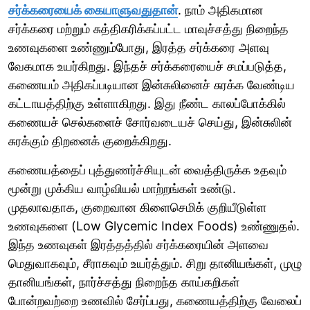
சர்க்கரையைக் கையாளுவதுதான்
. நாம் அதிகமான
சர்க்கரை மற்றும் சுத்திகரிக்கப்பட்ட மாவுச்சத்து நிறைந்த
உணவுகளை உண்ணும்போது, இரத்த சர்க்கரை அளவு
வேகமாக உயர்கிறது. இந்தச் சர்க்கரையைச் சமப்படுத்த,
கணையம் அதிகப்படியான இன்சுலினைச் சுரக்க வேண்டிய
கட்டாயத்திற்கு உள்ளாகிறது. இது நீண்ட காலப்போக்கில்
கணையச் செல்களைச் சோர்வடையச் செய்து, இன்சுலின்
சுரக்கும் திறனைக் குறைக்கிறது.
கணையத்தைப் புத்துணர்ச்சியுடன் வைத்திருக்க உதவும்
மூன்று முக்கிய வாழ்வியல் மாற்றங்கள் உண்டு.
முதலாவதாக, குறைவான கிளைசெமிக் குறியீடுள்ள
உணவுகளை (Low Glycemic Index Foods) உண்ணுதல்.
இந்த உணவுகள் இரத்தத்தில் சர்க்கரையின் அளவை
மெதுவாகவும், சீராகவும் உயர்த்தும். சிறு தானியங்கள், முழு
தானியங்கள், நார்ச்சத்து நிறைந்த காய்கறிகள்
போன்றவற்றை உணவில் சேர்ப்பது, கணையத்திற்கு வேலைப்