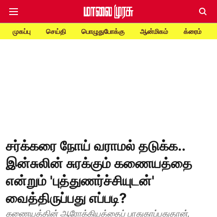
முகப்பு
செய்தி
பொழுதுபோக்கு
ஆன்மிகம்
க்ரைம்
சர்க்கரை நோய் வராமல் தடுக்க..
இன்சுலின் சுரக்கும் கணையத்தை
என்றும் 'புத்துணர்ச்சியுடன்'
வைத்திருப்பது எப்படி?
கணையத்தின் ஆரோக்கியத்தைப் பாதுகாப்பதுதான்,