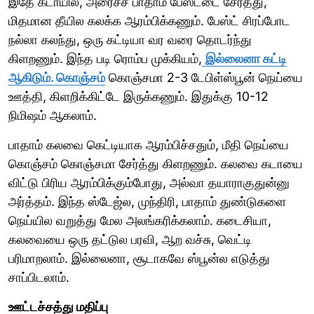
இதே கடாயில, அரைச்ச பாதாம் பேஸ்ட்டை சேர்த்து,
மிதமான தீயில கலக்க ஆரம்பிக்கணும். பேஸ்ட் சிரப்போட
நல்லா கலந்து, ஒரு கட்டியா வர வரை தொடர்ந்து
கிளறணும். இந்த படி ரொம்ப முக்கியம்,
இல்லைனா கட்டி
ஆகிடும். கொஞ்சம்
கொஞ்சமா 2-3 டேபிள்ஸ்பூன் நெய்யை
ஊத்தி, கிளறிக்கிட்டே இருக்கணும். இதுக்கு 10-12
நிமிஷம் ஆகலாம்.
பாதாம் கலவை கெட்டியாக ஆரம்பிச்சதும், மீதி நெய்யை
கொஞ்சம் கொஞ்சமா சேர்த்து கிளறணும். கலவை கடாயை
விட்டு பிரிய ஆரம்பிக்கும்போது, அல்வா தயாராகுதுன்னு
அர்த்தம். இந்த ஸ்டேஜ்ல, முந்திரி, பாதாம் துண்டுகளை
நெய்யில வறுத்து மேல அலங்கரிக்கலாம். கடைசியா,
கலவையை ஒரு தட்டுல பரவி, ஆற வச்சு, வெட்டி
பரிமாறலாம். இல்லைனா, சூடாகவே ஸ்பூன்ல எடுத்து
சாப்பிடலாம்.
ஊட்டச்சத்து மதிப்பு