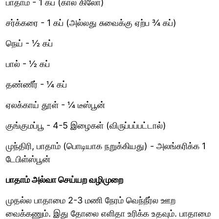
பாதாம் - 1 கப் (கால் கிலோ)
சர்க்கரை - 1 கப் (அல்லது சுவைக்கு ஏற்ப ¾ கப்)
நெய் - ½ கப்
பால் - ½ கப்
தண்ணீர் - ¼ கப்
ஏலக்காய் தூள் - ¼ டீஸ்பூன்
குங்குமப்பூ - 4-5 இழைகள் (விருப்பப்பட்டால்)
முந்திரி, பாதாம் (பொடியாக நறுக்கியது) - அலங்கரிக்க 1
டேபிள்ஸ்பூன்
பாதாம் அல்வா செய்யற வழிமுறை
முதல்ல பாதாமை 2-3 மணி நேரம் வெந்நீர்ல ஊற
வைக்கணும். இது தோலை எளிதா உரிக்க உதவும். பாதாமை