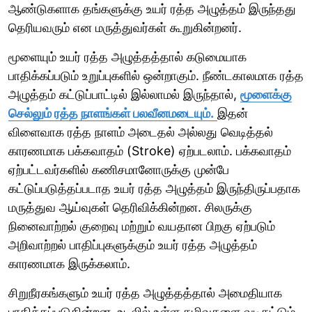
ஆண்டுகளாக தங்களுக்கு உயர் ரத்த அழுத்தம் இருந்தது
தெரியவரும் என மருத்துவர்கள் கூறுகின்றனர்.
மூளையும் உயர் ரத்த அழுத்தத்தால் கடுமையாக
பாதிக்கப்படும் உறுப்புகளில் ஒன்றாகும். நீண்டகாலமாக ரத்த
அழுத்தம் கட்டுப்பாட்டில் இல்லாமல் இருந்தால்,
மூளைக்கு
செல்லும் ரத்த நாளங்கள் பலவீனமடையும்.
இதன்
விளைவாக ரத்த நாளம் அடைதல் அல்லது வெடித்தல்
காரணமாக பக்கவாதம் (Stroke) ஏற்படலாம். பக்கவாதம்
ஏற்பட்டவர்களில் கணிசமானோருக்கு முன்பே
கட்டுப்படுத்தப்படாத உயர் ரத்த அழுத்தம் இருந்திருப்பதாக
மருத்துவ ஆய்வுகள் தெரிவிக்கின்றன. சிலருக்கு
நினைவாற்றல் குறைவு மற்றும் வயதான பிறகு ஏற்படும்
அறிவாற்றல் பாதிப்புகளுக்கும் உயர் ரத்த அழுத்தம்
காரணமாக இருக்கலாம்.
சிறுநீரகங்களும் உயர் ரத்த அழுத்தத்தால் அமைதியாக
பாதிக்கப்படுகின்றன. உடலில் உள்ள கழிவுகளை வடிகட்டும்