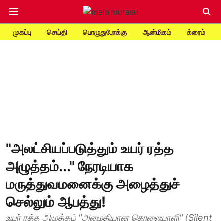
முகப்பு
செய்தி
பொழுதுபோக்கு
ஆன்மிகம்
க்ரைம்
"அலட்சியப்படுத்தும் உயர் ரத்த
அழுத்தம்..." நேரடியாக
மருத்துவமனைக்கு அழைத்துச்
செல்லும் ஆபத்து!
உயர் ரத்த அழுத்தம் "அமைதியான கொலையாளி" (Silent