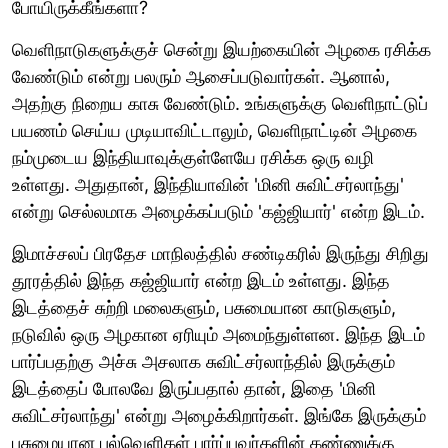
போயிருக்கீங்களா?
வெளிநாடுகளுக்குச் சென்று இயற்கையின் அழகை ரசிக்க
வேண்டும் என்று பலரும் ஆசைப்படுவார்கள். ஆனால்,
அதற்கு நிறைய காசு வேண்டும். உங்களுக்கு வெளிநாட்டுப்
பயணம் செய்ய முடியாவிட்டாலும், வெளிநாட்டின் அழகை
நம்முடைய இந்தியாவுக்குள்ளேயே ரசிக்க ஒரு வழி
உள்ளது. அதுதான், இந்தியாவின் 'மினி சுவிட்சர்லாந்து'
என்று செல்லமாக அழைக்கப்படும் 'கஜ்ஜியார்' என்ற இடம்.
இமாச்சலப் பிரதேச மாநிலத்தில் சண்டிகரில் இருந்து சிறிது
தூரத்தில் இந்த கஜ்ஜியார் என்ற இடம் உள்ளது. இந்த
இடத்தைச் சுற்றி மலைகளும், பசுமையான காடுகளும்,
நடுவில் ஒரு அழகான ஏரியும் அமைந்துள்ளன. இந்த இடம்
பார்ப்பதற்கு அச்சு அசலாக சுவிட்சர்லாந்தில் இருக்கும்
இடத்தைப் போலவே இருப்பதால் தான், இதை 'மினி
சுவிட்சர்லாந்து' என்று அழைக்கிறார்கள். இங்கே இருக்கும்
பசுமையான புல்வெளிகள் பார்ப்பவர்களின் கண்ணுக்கு