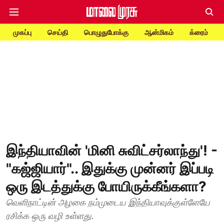
முகப்பு
செய்தி
பொழுதுபோக்கு
ஆன்மிகம்
க்ரைம்
இந்தியாவின் 'மினி சுவிட்சர்லாந்து'! -
"கஜ்ஜியார்".. இதுக்கு முன்னர் இப்படி
ஒரு இடத்துக்கு போயிருக்கீங்களா?
வெளிநாட்டின் அழகை நம்முடைய இந்தியாவுக்குள்ளேயே
ரசிக்க ஒரு வழி உள்ளது.