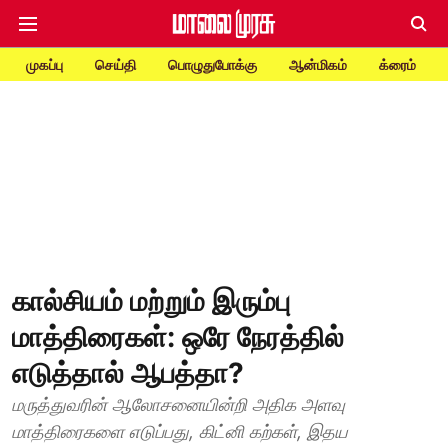
முகப்பு
செய்தி
பொழுதுபோக்கு
ஆன்மிகம்
க்ரைம்
கால்சியம் மற்றும் இரும்பு
மாத்திரைகள்: ஒரே நேரத்தில்
எடுத்தால் ஆபத்தா?
மருத்துவரின் ஆலோசனையின்றி அதிக அளவு
மாத்திரைகளை எடுப்பது, கிட்னி கற்கள், இதய