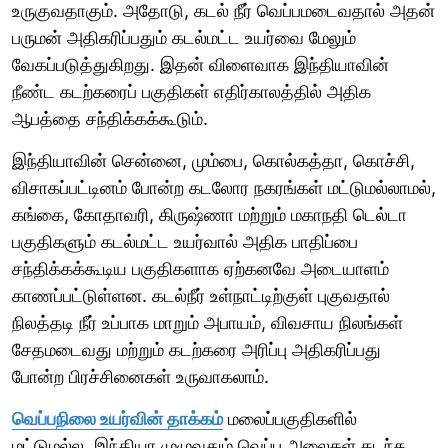
உருகுவதாகும். அதோடு, கடல் நீர் வெப்பமடைவதால் அதன்
பருமன் அதிகரிப்பதும் கடல்மட்ட உயர்வை மேலும்
வேகப்படுத்துகிறது. இதன் விளைவாக இந்தியாவின்
நீண்ட கடற்கரைப் பகுதிகள் எதிர்காலத்தில் அதிக
ஆபத்தை சந்திக்கக்கூடும்.
இந்தியாவின் சென்னை, மும்பை, கொல்கத்தா, கொச்சி,
விசாகப்பட்டினம் போன்ற கடலோர நகரங்கள் மட்டுமல்லாமல்,
கங்கை, கோதாவரி, கிருஷ்ணா மற்றும் மகாநதி டெல்டா
பகுதிகளும் கடல்மட்ட உயர்வால் அதிக பாதிப்பை
சந்திக்கக்கூடிய பகுதிகளாக ஏற்கனவே அடையாளம்
காணப்பட்டுள்ளன. கடல்நீர் உள்நாட்டிற்குள் புகுவதால்
நிலத்தடி நீர் உப்பாக மாறும் அபாயம், விவசாய நிலங்கள்
சேதமடைவது மற்றும் கடற்கரை அரிப்பு அதிகரிப்பது
போன்ற பிரச்சினைகள் உருவாகலாம்.
வெப்பநிலை உயர்வின் தாக்கம்
மலைப்பகுதிகளில்
மட்டுமல்ல. இந்தியா முழுவதும் வெப்ப அலைகள் கடந்த