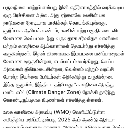
பருவநிலை மாற்றம் என்பது இனி எதிர்காலத்தில் வரக்கூடிய
ஒரு பிரச்சினை அல்ல. அது ஏற்கனவே உலகின் பல
நாடுகளை நேரடியாக பாதிக்கத் தொடங்கியுள்ளது.
குறிப்பாக ஆசியக் கண்டம், உலகின் மற்ற பகுதிகளை விட
வேகமாக வெப்பமடைந்து வருவதாக சர்வதேச வானிலை
மற்றும் காலநிலை ஆய்வாளர்கள் தொடர்ந்து எச்சரித்து
வருகின்றனர். இதன் விளைவாக இமயமலை பனிப்பாறைகள்
வேகமாக உருகுகின்றன, கடல்மட்டம் உயர்கிறது, வெப்ப
அலைகள் தீவிரமடைகின்றன, வெள்ளம் மற்றும் வறட்சி
போன்ற இயற்கை பேரிடர்கள் அதிகரித்து வருகின்றன.
இந்த சூழலில், இந்தியா தற்போது “காலநிலை ஆபத்து
மண்டலம்” (Climate Danger Zone) நோக்கி நகர்ந்து
கொண்டிருப்பதாக நிபுணர்கள் எச்சரித்துள்ளனர்.
உலக வானிலை அமைப்பு (WMO) வெளியிட்டுள்ள
சமீபத்திய மதிப்பீட்டின்படி, 2025 ஆம் ஆண்டு ஆசியா
முழுவதும் வரலாறு காணாத அளவுக்கு கடுமையான வெப்ப