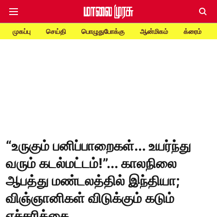
முகப்பு
செய்தி
பொழுதுபோக்கு
ஆன்மிகம்
க்ரைம்
“உருகும் பனிப்பாறைகள்... உயர்ந்து
வரும் கடல்மட்டம்!”... காலநிலை
ஆபத்து மண்டலத்தில் இந்தியா;
விஞ்ஞானிகள் விடுக்கும் கடும்
எச்சரிக்கை