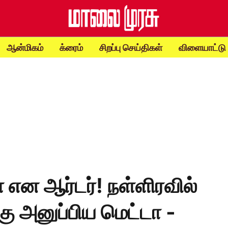
ஆன்மிகம்
க்ரைம்
சிறப்பு செய்திகள்
விளையாட்டு
 என ஆர்டர்! நள்ளிரவில்
ு அனுப்பிய மெட்டா -