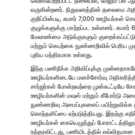
வெளியேற்றப்பட்ட நிலையில், மேலும் பல ஆயி
வருகின்றனர். நிறுவனத்தின் தலைமை அதி
குறிப்பின்படி, சுமார் 7,000 ஊழியர்கள் ச
குழுக்களுக்கு மாற்றப்பட உள்ளனர். சுமார்
மேலாண்மை அடுக்குகளும் குறைக்கப்பட்ட
மற்றும் செயற்கை நுண்ணறிவில் பெரிய மு
புதிய மந்திரமாக உள்ளது.
இந்த பணிநீக்க அறிவிப்புக்கு முன்னதாகவே
ஊழியர்களிடையே மனச்சோர்வு அதிகரித்திர
சார்ஜர்கள் போன்றவற்றை முன்கூட்டியே சே
ஊழியர்களின் மவுஸ் மற்றும் கீபோர்டு 
நுண்ணறிவு அமைப்புகளைப் பயிற்றுவிக்க ந
கொந்தளிப்பை ஏற்படுத்தியது. இதற்கு எதிர்ப
ஊழியர்கள் கையெழுத்துப் போராட்டத்திலும்
உத்தரவிட்டது, பணியிடத்தில் எவ்விதமான 