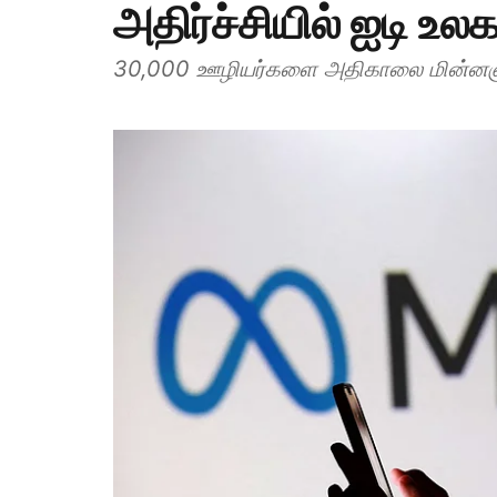
அதிர்ச்சியில் ஐடி உலக
30,000 ஊழியர்களை அதிகாலை மின்னஞ்சல