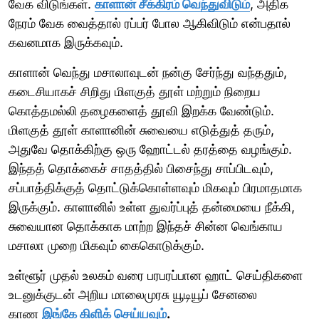
வேக விடுங்கள்.
காளான் சீக்கிரம் வெந்துவிடும்
, அதிக
நேரம் வேக வைத்தால் ரப்பர் போல ஆகிவிடும் என்பதால்
கவனமாக இருக்கவும்.
காளான் வெந்து மசாலாவுடன் நன்கு சேர்ந்து வந்ததும்,
கடைசியாகச் சிறிது மிளகுத் தூள் மற்றும் நிறைய
கொத்தமல்லி தழைகளைத் தூவி இறக்க வேண்டும்.
மிளகுத் தூள் காளானின் சுவையை எடுத்துத் தரும்,
அதுவே தொக்கிற்கு ஒரு ஹோட்டல் தரத்தை வழங்கும்.
இந்தத் தொக்கைச் சாதத்தில் பிசைந்து சாப்பிடவும்,
சப்பாத்திக்குத் தொட்டுக்கொள்ளவும் மிகவும் பிரமாதமாக
இருக்கும். காளானில் உள்ள துவர்ப்புத் தன்மையை நீக்கி,
சுவையான தொக்காக மாற்ற இந்தச் சின்ன வெங்காய
மசாலா முறை மிகவும் கைகொடுக்கும்.
உள்ளூர் முதல் உலகம் வரை பரபரப்பான ஹாட் செய்திகளை
உடனுக்குடன் அறிய மாலைமுரசு யூடியூப் சேனலை
காண
இங்கே கிளிக் செய்யவும்
.