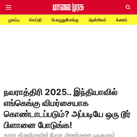
முகப்பு
செய்தி
பொழுதுபோக்கு
ஆன்மிகம்
க்ரைம்
நவராத்திரி 2025.. இந்தியாவில்
எங்கெங்கு விமர்சையாக
கொண்டாடப்படும்? அப்படியே ஒரு டூர்
பிளானை போடுங்க!
தசரா திருவிழாவின் போது அரண்மனை முழுவதும்