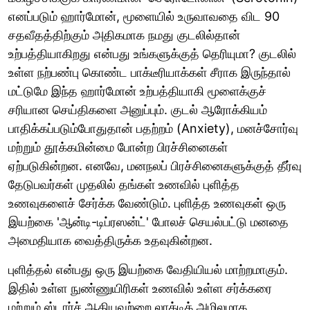
எனப்படும் ஹார்மோன், மூளையில் உருவாவதை விட 90
சதவீதத்திற்கும் அதிகமாக நமது குடலில்தான்
உற்பத்தியாகிறது என்பது உங்களுக்குத் தெரியுமா? குடலில்
உள்ள நற்பண்பு கொண்ட பாக்டீரியாக்கள் சீராக இருந்தால்
மட்டுமே இந்த ஹார்மோன் உற்பத்தியாகி மூளைக்குச்
சரியான செய்திகளை அனுப்பும். குடல் ஆரோக்கியம்
பாதிக்கப்படும்போதுதான் பதற்றம் (Anxiety), மனச்சோர்வு
மற்றும் தூக்கமின்மை போன்ற பிரச்சினைகள்
ஏற்படுகின்றன. எனவே, மனநலப் பிரச்சினைகளுக்குத் தீர்வு
தேடுபவர்கள் முதலில் தங்கள் உணவில் புளித்த
உணவுகளைச் சேர்க்க வேண்டும். புளித்த உணவுகள் ஒரு
இயற்கை 'ஆன்டி-டிப்ரஸன்ட்' போலச் செயல்பட்டு மனதை
அமைதியாக வைத்திருக்க உதவுகின்றன.
புளித்தல் என்பது ஒரு இயற்கை வேதியியல் மாற்றமாகும்.
இதில் உள்ள நுண்ணுயிரிகள் உணவில் உள்ள சர்க்கரை
மற்றும் ஸ்டார்ச் ஆகியவற்றை லாக்டிக் அமிலமாக