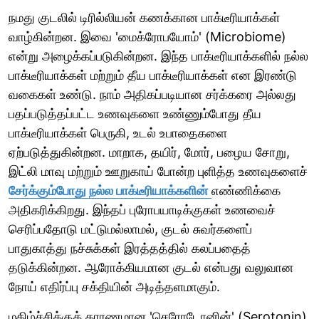
நமது குடலில் டிரில்லியன் கணக்கான பாக்டீரியாக்கள்
வாழ்கின்றன. இவை 'மைக்ரோபயோம்' (Microbiome)
என்று அழைக்கப்படுகின்றன. இந்த பாக்டீரியாக்களில் நல்ல
பாக்டீரியாக்கள் மற்றும் தீய பாக்டீரியாக்கள் என இரண்டு
வகைகள் உண்டு. நாம் அதிகப்படியான சர்க்கரை அல்லது
பதப்படுத்தப்பட்ட உணவுகளை உண்ணும்போது தீய
பாக்டீரியாக்கள் பெருகி, உடல் உபாதைகளை
ஏற்படுத்துகின்றன. மாறாக, தயிர், மோர், பழைய சோறு,
இட்லி மாவு மற்றும் ஊறுகாய் போன்ற புளித்த உணவுகளைச்
சேர்க்கும்போது நல்ல பாக்டீரியாக்களின்
எண்ணிக்கை
அதிகரிக்கிறது. இந்தப் புரோபயாடிக்குகள் உணவைச்
செரிப்பதோடு மட்டுமல்லாமல், குடல் சுவர்களைப்
பாதுகாத்து நச்சுக்கள் இரத்தத்தில் கலப்பதைத்
தடுக்கின்றன. ஆரோக்கியமான குடல் என்பது வலுவான
நோய் எதிர்ப்பு சக்தியின் அடித்தளமாகும்.
மகிழ்ச்சிக்குக் காரணமான 'செரோடோனின்' (Serotonin)