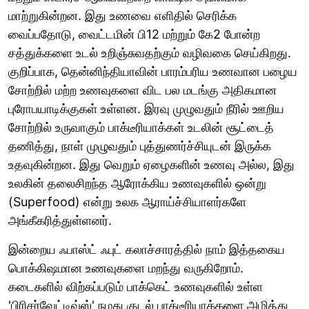
மாற்றுகின்றன. இது உணவை எளிதில் செரிக்க
வைப்பதோடு, வைட்டமின் பி12 மற்றும் கே2 போன்ற
சத்துக்களை உடல் உறிஞ்சுவதற்கும் வழிவகை செய்கிறது.
குறிப்பாக, தென்னிந்தியாவின் பாரம்பரிய உணவான பழைய
சோற்றில் மற்ற உணவுகளை விட பல மடங்கு அதிகமான
புரோபயாடிக்குகள் உள்ளன. இரவு முழுவதும் நீரில் ஊறிய
சோற்றில் உருவாகும் பாக்டீரியாக்கள் உடலின் சூட்டைத்
தணித்து, நாள் முழுவதும் புத்துணர்ச்சியுடன் இருக்க
உதவுகின்றன. இது வெறும் ஏழைகளின் உணவு அல்ல, இது
உலகின் தலைசிறந்த ஆரோக்கிய உணவுகளில் ஒன்று
(Superfood) என்று உலக ஆராய்ச்சியாளர்களே
அங்கீகரித்துள்ளனர்.
இன்றைய ஃபாஸ்ட் ஃபுட் கலாச்சாரத்தில் நாம் இத்தகைய
பொக்கிஷமான உணவுகளை மறந்து வருகிறோம்.
கடைகளில் விற்கப்படும் பாக்கெட் உணவுகளில் உள்ள
'பிரிசர்வேட்டிவ்ஸ்' நமது குடல் பாக்டீரியாக்களை அழித்து