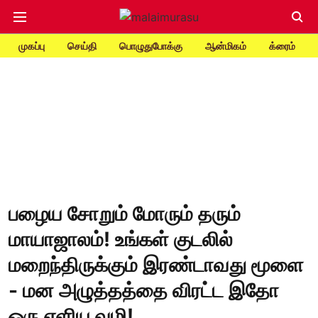
முகப்பு
செய்தி
பொழுதுபோக்கு
ஆன்மிகம்
க்ரைம்
பழைய சோறும் மோரும் தரும்
மாயாஜாலம்! உங்கள் குடலில்
மறைந்திருக்கும் இரண்டாவது மூளை
- மன அழுத்தத்தை விரட்ட இதோ
ஒரு எளிய வழி!