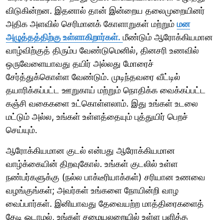
விடுகின்றன. இதனால் தான் இன்றைய தலைமுறையினர்
அதிக அளவில் செரிமானக் கோளாறுகள் மற்றும்
மன
அழுத்தத்திற்கு உள்ளாகிறார்கள்.
மீண்டும் ஆரோக்கியமான
வாழ்விற்குத் திரும்ப வேண்டுமெனில், தினசரி உணவில்
ஒருவேளையாவது தயிர் அல்லது மோரைச்
சேர்த்துக்கொள்ள வேண்டும். முடிந்தவரை வீட்டில்
தயாரிக்கப்பட்ட ஊறுகாய் மற்றும் நொதிக்க வைக்கப்பட்ட
கஞ்சி வகைகளை உட்கொள்ளலாம். இது உங்கள் உடலை
மட்டும் அல்ல, உங்கள் உள்ளத்தையும் புத்துயிர் பெறச்
செய்யும்.
ஆரோக்கியமான குடல் என்பது ஆரோக்கியமான
வாழ்க்கையின் திறவுகோல். உங்கள் குடலில் உள்ள
நண்பர்களுக்கு (நல்ல பாக்டீரியாக்கள்) சரியான உணவை
வழங்குங்கள்; அவர்கள் உங்களை நோயின்றி வாழ
வைப்பார்கள். இனியாவது தேவையற்ற மாத்திரைகளைத்
தேடி ஓடாமல், உங்கள் சமையலறையில் உள்ள புளித்த