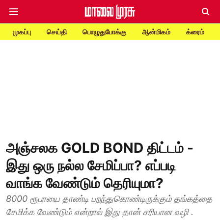
முகப்பு
செய்தி
பொழுதுபோக்கு
ஆன்மிகம்
க்ரைம்
அஞ்சலக GOLD BOND திட்டம் -
இது ஒரு நல்ல சேமிப்பா? எப்படி
வாங்க வேண்டும் தெரியுமா?
8000 ரூபாயை தாண்டி பறந்துகொண்டிருக்கும் தங்கத்தை
சேமிக்க வேண்டும் என்றால் இது தான் சரியான வழி .