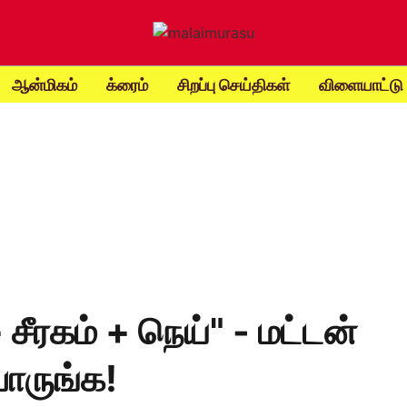
ஆன்மிகம்
க்ரைம்
சிறப்பு செய்திகள்
விளையாட்டு
சீரகம் + நெய்" - மட்டன்
பாருங்க!