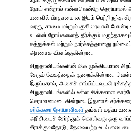
நோய்க்கு முக்கியக் காரணமாக அமைகின்றன
நோய் என்றால் என்னவென்றே தெரியாமல் 
உணவில் பிரதானமாக இடம் பெற்றிருந்த சி
வரகு, சாமை மற்றும் குதிரைவாலி போன்ற
உடலின் நோய்களைத் தீர்க்கும் மருந்தாகவ
சத்துக்கள் மற்றும் நார்ச்சத்தானது நம்ம
அரணாக விளங்குகின்றன.
சிறுதானியங்களின் மிக முக்கியமான சிறப
சேரும் வேகத்தைக் குறைக்கின்றன. வெள்
இருப்பதால், அதைச் சாப்பிட்டவுடன் ரத்தத
சிறுதானியங்களில் உள்ள சிக்கலான கார
செரிமானமடைகின்றன. இதனால் சர்க்கரை அ
சர்க்கரை நோயாளிகள்
தங்கள் மதிய உணவி
அரிசியைச் சேர்த்துக் கொள்வது ஒரு வரப்ப
சீராக்குவதோடு, தேவையற்ற உடல் எடையைக்