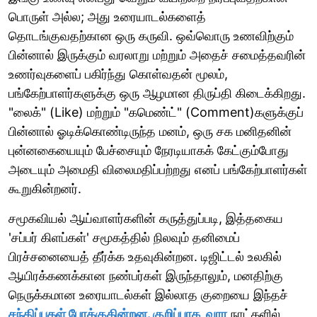
பொருள் அல்ல; அது உரையாடல்களைத்
தொடங்குவதற்கான ஒரு கருவி. ஒவ்வொரு உணவிற்கும்
பின்னால் இருக்கும் வரலாறு மற்றும் அதைச் சமைத்தவரின்
உணர்வுகளைப் பகிர்ந்து கொள்வதன் மூலம்,
பங்கேற்பாளர்களுக்கு ஒரு ஆழமான திருப்தி கிடைக்கிறது.
"லைக்" (Like) மற்றும் "கமெண்ட்" (Comment)களுக்குப்
பின்னால் ஓடிக்கொண்டிருந்த மனம், ஒரு சக மனிதனின்
புன்னகையையும் பேச்சையும் நேரடியாகக் கேட்கும்போது
அடையும் அமைதி விலைமதிப்பற்றது எனப் பங்கேற்பாளர்கள்
கூறுகின்றனர்.
சமூகவியல் ஆய்வாளர்களின் கருத்துப்படி, இத்தகைய
'சப்பர் கிளப்கள்' சமூகத்தில் நிலவும் தனிமைப்
பிரச்சனையைத் தீர்க்க உதவுகின்றன. டிஜிட்டல் உலகில்
ஆயிரக்கணக்கான நண்பர்கள் இருந்தாலும், மனதிற்கு
நெருக்கமான உரையாடல்கள் இல்லாத குறையை இந்தச்
சந்திப்புகள் போக்குகின்றன. குறிப்பாக, வார
நாட்களில்