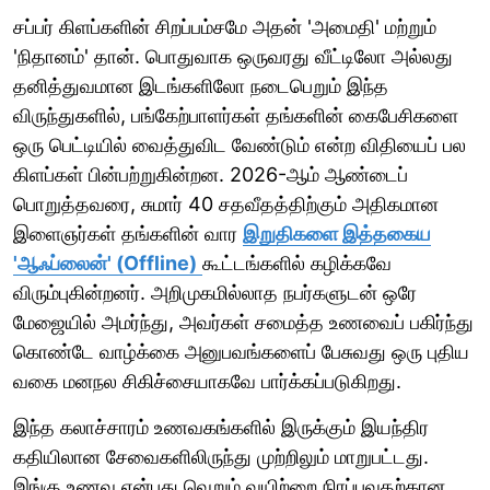
சப்பர் கிளப்களின் சிறப்பம்சமே அதன் 'அமைதி' மற்றும்
'நிதானம்' தான். பொதுவாக ஒருவரது வீட்டிலோ அல்லது
தனித்துவமான இடங்களிலோ நடைபெறும் இந்த
விருந்துகளில், பங்கேற்பாளர்கள் தங்களின் கைபேசிகளை
ஒரு பெட்டியில் வைத்துவிட வேண்டும் என்ற விதியைப் பல
கிளப்கள் பின்பற்றுகின்றன. 2026-ஆம் ஆண்டைப்
பொறுத்தவரை, சுமார் 40 சதவீதத்திற்கும் அதிகமான
இளைஞர்கள் தங்களின் வார
இறுதிகளை இத்தகைய
'ஆஃப்லைன்' (Offline)
கூட்டங்களில் கழிக்கவே
விரும்புகின்றனர். அறிமுகமில்லாத நபர்களுடன் ஒரே
மேஜையில் அமர்ந்து, அவர்கள் சமைத்த உணவைப் பகிர்ந்து
கொண்டே வாழ்க்கை அனுபவங்களைப் பேசுவது ஒரு புதிய
வகை மனநல சிகிச்சையாகவே பார்க்கப்படுகிறது.
இந்த கலாச்சாரம் உணவகங்களில் இருக்கும் இயந்திர
கதியிலான சேவைகளிலிருந்து முற்றிலும் மாறுபட்டது.
இங்கு உணவு என்பது வெறும் வயிற்றை நிரப்புவதற்கான