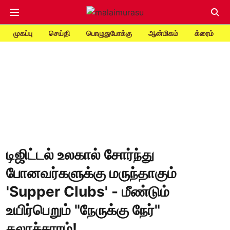
முகப்பு
செய்தி
பொழுதுபோக்கு
ஆன்மிகம்
க்ரைம்
டிஜிட்டல் உலகால் சோர்ந்து
போனவர்களுக்கு மருந்தாகும்
'Supper Clubs' - மீண்டும்
உயிர்பெறும் "நேருக்கு நேர்"
கலாச்சாரம்!