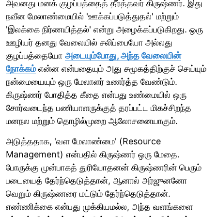
அவனது மனக் குழப்பத்தைத் தீர்த்தவர் கிருஷ்ணர். இது
நவீன மேலாண்மையில் 'ஊக்கப்படுத்துதல்' மற்றும்
'இலக்கை நிர்ணயித்தல்' என்று அழைக்கப்படுகிறது. ஒரு
ஊழியர் தனது வேலையில் சலிப்பையோ அல்லது
குழப்பத்தையோ
அடையும்போது, அந்த வேலையின்
நோக்கம்
என்ன என்பதையும் அது சமூகத்திற்குச் செய்யும்
நன்மையையும் ஒரு மேலாளர் உணர்த்த வேண்டும்.
கிருஷ்ணர் போதித்த கீதை என்பது உண்மையில் ஒரு
சோர்வடைந்த பணியாளருக்குத் தரப்பட்ட மிகச்சிறந்த
மனநல மற்றும் தொழில்முறை ஆலோசனையாகும்.
அடுத்ததாக, 'வள மேலாண்மை' (Resource
Management) என்பதில் கிருஷ்ணர் ஒரு மேதை.
போருக்கு முன்பாகத் துரியோதனன் கிருஷ்ணரின் பெரும்
படையைத் தேர்ந்தெடுத்தான், ஆனால் அர்ஜுனனோ
வெறும் கிருஷ்ணரை மட்டும் தேர்ந்தெடுத்தான்.
எண்ணிக்கை என்பது முக்கியமல்ல, அந்த வளங்களை