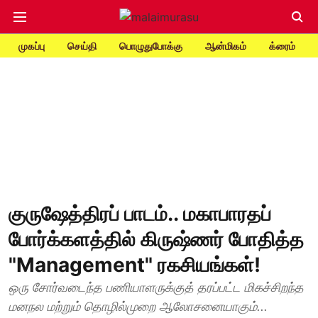
முகப்பு
செய்தி
பொழுதுபோக்கு
ஆன்மிகம்
க்ரைம்
குருஷேத்திரப் பாடம்.. மகாபாரதப்
போர்க்களத்தில் கிருஷ்ணர் போதித்த
"Management" ரகசியங்கள்!
ஒரு சோர்வடைந்த பணியாளருக்குத் தரப்பட்ட மிகச்சிறந்த
மனநல மற்றும் தொழில்முறை ஆலோசனையாகும்...