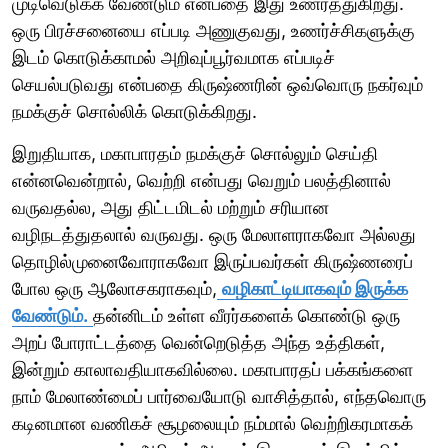
முடிவெடுக்க வேண்டும் என்பதை இது உணர்த்துகிறது.
ஒரு பிரச்சனையை எப்படி அணுகுவது, உணர்ச்சிகளுக்கு
இடம் கொடுக்காமல் அறிவுப்பூர்வமாக எப்படிச்
செயல்படுவது என்பதை கிருஷ்ணரின் ஒவ்வொரு நகர்வும்
நமக்குச் சொல்லிக் கொடுக்கிறது.
இறுதியாக, மகாபாரதம் நமக்குச் சொல்லும் செய்தி
என்னவென்றால், வெற்றி என்பது வெறும் பலத்தினால்
வருவதல்ல, அது திட்டமிடல் மற்றும் சரியான
வழிநடத்துதலால் வருவது. ஒரு மேலாளராகவோ அல்லது
தொழில்முனைவோராகவோ இருப்பவர்கள் கிருஷ்ணரைப்
போல ஒரு ஆலோசகராகவும்,
வழிகாட்டியாகவும் இருக்க
வேண்டும்.
தன்னிடம் உள்ள வீரர்களைக் கொண்டு ஒரு
அறப் போராட்டத்தை வென்றெடுத்த அந்த உத்திகள்,
இன்றும் காலாவதியாகவில்லை. மகாபாரதப் பக்கங்களை
நாம் மேலாண்மைப் பார்வையோடு வாசித்தால், எந்தவொரு
கடினமான வணிகச் சூழலையும் நம்மால் வெற்றிகரமாகக்