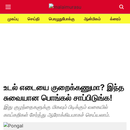
முகப்பு
செய்தி
பொழுதுபோக்கு
ஆன்மிகம்
க்ரைம்
உடல் எடையை குறைக்கணுமா? இந்த
சுவையான பொங்கல் சாப்பிடுங்க!
இது குழந்தைகளுக்கு மிகவும் பிடிக்கும் வகையில்
காய்கறிகள் சேர்த்து ஆரோக்கியமாகச் செய்யலாம்.