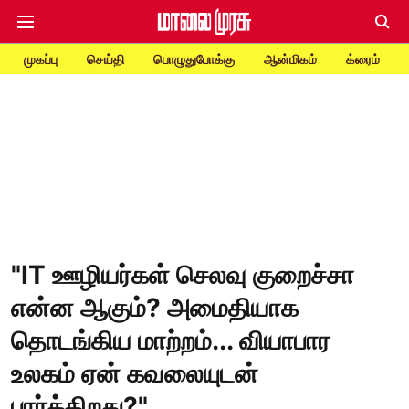
முகப்பு
செய்தி
பொழுதுபோக்கு
ஆன்மிகம்
க்ரைம்
"IT ஊழியர்கள் செலவு குறைச்சா
என்ன ஆகும்? அமைதியாக
தொடங்கிய மாற்றம்... வியாபார
உலகம் ஏன் கவலையுடன்
பார்க்கிறது?"