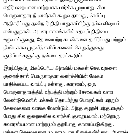
எதிர்மறையான மாற்றமாக பார்க்க முடியாது. சில
பொருளாதார நிபுணர்கள் கூறுவதாவது, சேமிப்பு
அதிகரிப்பது தனிநபர் நிதி பாதுகாப்பிற்கு நல்ல விஷயம்
என்பதுதான். அவசர காலங்களில் உதவும் நிதியை
உருவாக்குவது, தேவையற்ற கடன்களை தவிர்ப்பது மற்றும்
நீண்டகால முதலீடுகளில் கவனம் செலுத்துவது
குடும்பங்களுக்கு நன்மை தரக்கூடும்.
இருப்பினும், மிகப்பெரிய அளவில் மக்கள் செலவுகளை
குறைத்தால் பொருளாதார வளர்ச்சியின் வேகம்
பாதிக்கப்பட வாய்ப்பு உள்ளது. காரணம், ஒரு
பொருளாதாரத்தில் உற்பத்தி மற்றும் சேவைகள் வளர
வேண்டுமெனில் மக்கள் தொடர்ந்து பொருட்கள் மற்றும்
சேவைகளை வாங்க வேண்டும். அந்த சுழற்சி மந்தமாகும்
போது சில துறைகளில் வளர்ச்சி குறையலாம். மற்றொரு
சுவாரஸ்யமான மாற்றமும் தற்போது காணப்படுகிறது.
மக்கள் செலவுகளை முழுமையாக நிறுத்தவில்லை. ஆனால்