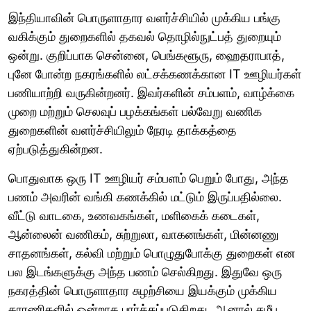
இந்தியாவின் பொருளாதார வளர்ச்சியில் முக்கிய பங்கு
வகிக்கும் துறைகளில் தகவல் தொழில்நுட்பத் துறையும்
ஒன்று. குறிப்பாக சென்னை, பெங்களூரு, ஹைதராபாத்,
புனே போன்ற நகரங்களில் லட்சக்கணக்கான IT ஊழியர்கள்
பணியாற்றி வருகின்றனர். இவர்களின் சம்பளம், வாழ்க்கை
முறை மற்றும் செலவுப் பழக்கங்கள் பல்வேறு வணிக
துறைகளின் வளர்ச்சியிலும் நேரடி தாக்கத்தை
ஏற்படுத்துகின்றன.
பொதுவாக ஒரு IT ஊழியர் சம்பளம் பெறும் போது, அந்த
பணம் அவரின் வங்கி கணக்கில் மட்டும் இருப்பதில்லை.
வீட்டு வாடகை, உணவகங்கள், மளிகைக் கடைகள்,
ஆன்லைன் வணிகம், சுற்றுலா, வாகனங்கள், மின்னணு
சாதனங்கள், கல்வி மற்றும் பொழுதுபோக்கு துறைகள் என
பல இடங்களுக்கு அந்த பணம் செல்கிறது. இதுவே ஒரு
நகரத்தின் பொருளாதார சுழற்சியை இயக்கும் முக்கிய
காரணிகளில் ஒன்றாக பார்க்கப்படுகிறது. ஆனால் சமீப