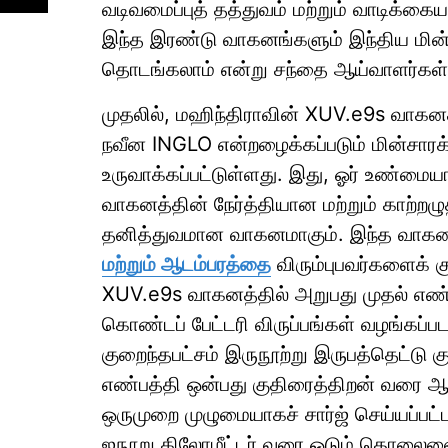
வடிவமைப்புத் தத்துவம் மற்றும் வாடிக்கை
இந்த இரண்டு வாகனங்களும் இந்திய மின்ச
தொடங்கலாம் என்று சந்தை ஆய்வாளர்கள்
முதலில், மஹிந்திராவின் XUV.e9s வாகனத
நவீன INGLO என்றழைக்கப்படும் மின்சாரக
உருவாக்கப்பட்டுள்ளது. இது, ஓர் உண்மையா
வாகனத்தின் நேர்த்தியான மற்றும் காற்றழ
தனித்துவமான வாகனமாகும். இந்த வாகனத
மற்றும் ஆடம்பரத்தை
விரும்புபவர்களைக் 
XUV.e9s வாகனத்தில் அறுபது முதல் எண்
கொண்டப் பேட்டரி விருப்பங்கள் வழங்கப்பட
குறைந்தபட்சம் இருநூற்று இருபத்தெட்டு க
எண்பத்தி ஒன்பது குதிரைத்திறன் வரை ஆ
ஒருமுறை முழுமையாகச் சார்ஜ் செய்யப்பட்டா
ஐநூறு கிலோமீட்டர் வரை ஓடும் தொலைவைக