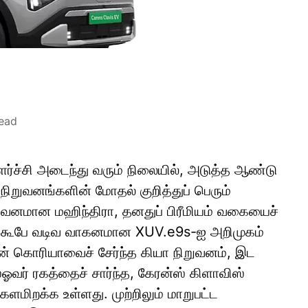
read
ளர்ச்சி அடைந்து வரும் நிலையில், அடுத்த ஆண்டு
ிறுவனங்களின் மோதல் குறித்துப் பெரும்
 நிறுவனமான மஹிந்திரா, தனதுப் பிரீமியம் வகையைச்
.வி கூபே வடிவ வாகனமான XUV.e9s-ஐ அறிமுகம்
் கொரியாவைச் சேர்ந்த கியா நிறுவனம், இட
ஸ்ஓவர் ரகத்தைச் சார்ந்த, கேரன்ஸ் கிளாவிஸ்
ளமிறக்க உள்ளது. முற்றிலும் மாறுபட்ட