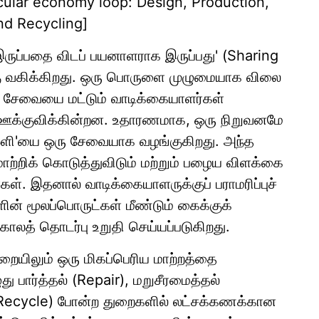
cular economy loop: Design, Production,
nd Recycling]
ருப்பதை விடப் பயனாளராக இருப்பது' (Sharing
்கு வகிக்கிறது. ஒரு பொருளை முழுமையாக விலை
் சேவையை மட்டும் வாடிக்கையாளர்கள்
 ஊக்குவிக்கின்றன. உதாரணமாக, ஒரு நிறுவனமே
 'ஒளி'யை ஒரு சேவையாக வழங்குகிறது. அந்த
ாற்றிக் கொடுத்துவிடும் மற்றும் பழைய விளக்கை
்கள். இதனால் வாடிக்கையாளருக்குப் பராமரிப்புச்
ின் மூலப்பொருட்கள் மீண்டும் கைக்குக்
ாலத் தொடர்பு உறுதி செய்யப்படுகிறது.
ுறையிலும் ஒரு மிகப்பெரிய மாற்றத்தை
ு பார்த்தல் (Repair), மறுசீரமைத்தல்
ல் (Recycle) போன்ற துறைகளில் லட்சக்கணக்கான