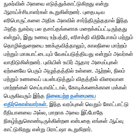
நுகர்வின் அளவை எடுத்துக்காட்டுகிறது என்று
ஆராய்ச்சியாளர்கள் கூறுகின்றனர். புதைபடிவ
எரிபொருட்களை அதிக அளவில் சார்ந்திருந்ததால் இந்த
அதீத நுகர்வு பல தசாப்தங்களாக மறைக்கப்பட்டிருந்தது
என்றும், இது உணவு உற்பத்தி, எரிசக்தி விநியோகம் மற்றும்
தொழில்துறையை ஊக்குவித்தாலும், காலநிலை மாற்றம்
மற்றும் மாசுபாட்டையும் வேகப்படுத்தியது என்றும் அவர்கள்
வாதிடுகின்றனர். புவியின் உயிர் ஆதார அமைப்புகள்
ஏற்கனவே பெரும் அழுத்தத்தில் உள்ளன. ஆற்றல், நிலம்
மற்றும் உணவைப் பயன்படுத்தும் விதத்தில் விரைவான
மாற்றங்கள் செய்யாவிட்டால், கோடிக்கணக்கான மக்கள்
பெருகிவரும் இந்த
நிலையற்ற தன்மையை
எதிர்கொள்வார்கள்.
இந்த வரம்புகள் வெறும் கோட்பாட்டு
ரீதியானவை அல்ல, மாறாக அவை இப்போதே
நிகழ்ந்துகொண்டிருக்கின்றன என்பதை எங்கள் ஆய்வு
காட்டுகிறது என்று பிராட்ஷா கூறுகிறார்.