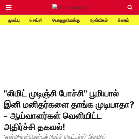
முகப்பு
செய்தி
பொழுதுபோக்கு
ஆன்மிகம்
க்ரைம்
"லிமிட் முடிஞ்சி போச்சி" பூமியால்
இனி மனிதர்களை தாங்க முடியாதா?
- ஆய்வாளர்கள் வெளியிட்ட
அதிர்ச்சி தகவல்!
'என்விரான்மென்டல் ரிசர்ச் லெட்டர்ஸ்' இதழில்