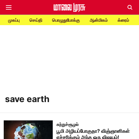
முகப்பு
செய்தி
பொழுதுபோக்கு
ஆன்மிகம்
க்ரைம்
save earth
சுற்றுச்சூழல்
பூமி அழியப்போகுதா? விஞ்ஞானிகள்
எச்சரிக்கும் அந்த ஒரு விஷயம்!