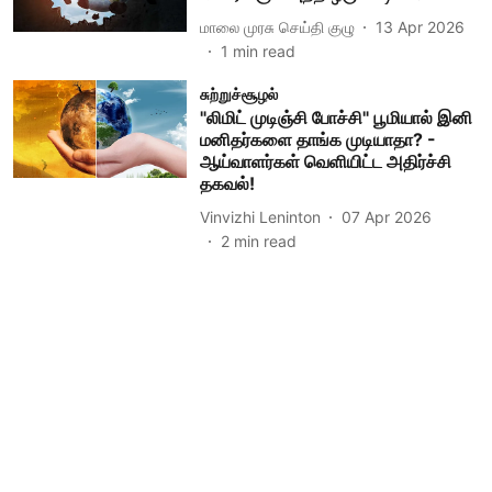
மாலை முரசு செய்தி குழு
13 Apr 2026
1
min read
சுற்றுச்சூழல்
"லிமிட் முடிஞ்சி போச்சி" பூமியால் இனி
மனிதர்களை தாங்க முடியாதா? -
ஆய்வாளர்கள் வெளியிட்ட அதிர்ச்சி
தகவல்!
Vinvizhi Leninton
07 Apr 2026
2
min read