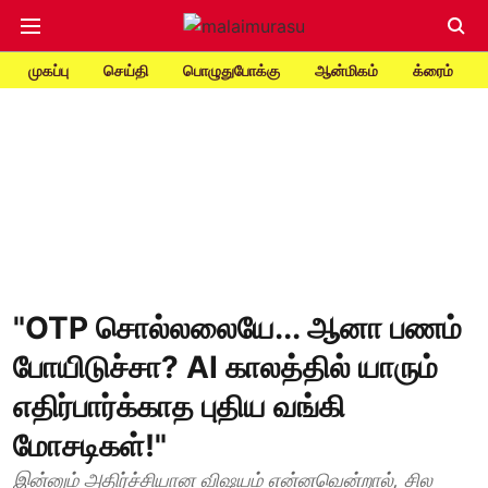
முகப்பு
செய்தி
பொழுதுபோக்கு
ஆன்மிகம்
க்ரைம்
"OTP சொல்லலையே... ஆனா பணம்
போயிடுச்சா? AI காலத்தில் யாரும்
எதிர்பார்க்காத புதிய வங்கி
மோசடிகள்!"
இன்னும் அதிர்ச்சியான விஷயம் என்னவென்றால், சில