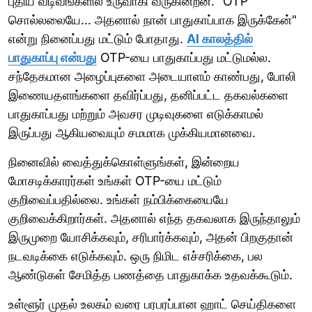
புதிய வடிவங்களில் உருவாகி வருகின்றன. "OTP
சொல்லலையே... அதனால் நான் பாதுகாப்பாக இருக்கேன்"
என்று நினைப்பது மட்டும் போதாது.
AI காலத்தில்
பாதுகாப்பு என்பது
OTP-யை பாதுகாப்பது மட்டுமல்ல.
சந்தேகமான அழைப்புகளை அடையாளம் காண்பது, போலி
இணையதளங்களை தவிர்ப்பது, தனிப்பட்ட தகவல்களை
பாதுகாப்பது மற்றும் அவசர முடிவுகளை எடுக்காமல்
இருப்பது ஆகியவையும் சமமாக முக்கியமானவை.
நினைவில் வைத்துக்கொள்ளுங்கள், இன்றைய
மோசடிக்காரர்கள் உங்கள் OTP-யை மட்டும்
குறிவைப்பதில்லை. உங்கள் நம்பிக்கையையே
குறிவைக்கிறார்கள். அதனால் எந்த தகவலாக இருந்தாலும்
இருமுறை யோசிக்கவும், சரிபார்க்கவும், அதன் பிறகுதான்
நடவடிக்கை எடுக்கவும். ஒரு நிமிட எச்சரிக்கை, பல
ஆண்டுகள் சேமித்த பணத்தை பாதுகாக்க உதவக்கூடும்.
உள்ளூர் முதல் உலகம் வரை பரபரப்பான ஹாட் செய்திகளை