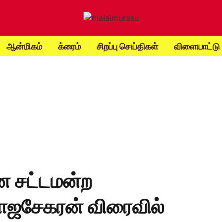
ஆன்மிகம்
க்ரைம்
சிறப்பு செய்திகள்
விளையாட்டு
மன சட்டமன்ற
ராஜசேகரன் விரைவில்