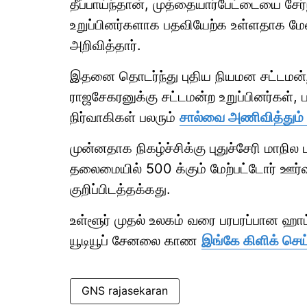
தீப்பாய்ந்தான், முத்தையார்பேட்டையை சே
உறுப்பினர்களாக பதவியேற்க உள்ளதாக மேலி
அறிவித்தார்.
இதனை தொடர்ந்து புதிய நியமன சட்டமன்
ராஜசேகரனுக்கு சட்டமன்ற உறுப்பினர்கள்,
நிர்வாகிகள் பலரும்
சால்வை அணிவித்தும
முன்னதாக நிகழ்ச்சிக்கு புதுச்சேரி ம
தலைமையில் 500 க்கும் மேற்பட்டோர் ஊர்வ
குறிப்பிடத்தக்கது.
உள்ளூர் முதல் உலகம் வரை பரபரப்பான ஹ
யூடியூப் சேனலை காண
இங்கே கிளிக் செய்
GNS rajasekaran