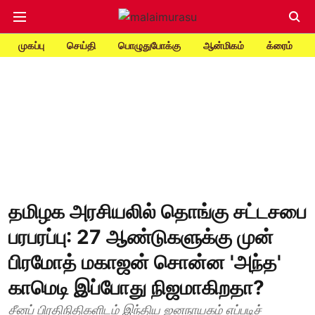
முகப்பு
செய்தி
பொழுதுபோக்கு
ஆன்மிகம்
க்ரைம்
தமிழக அரசியலில் தொங்கு சட்டசபை
பரபரப்பு: 27 ஆண்டுகளுக்கு முன்
பிரமோத் மகாஜன் சொன்ன 'அந்த'
காமெடி இப்போது நிஜமாகிறதா?
சீனப் பிரதிநிதிகளிடம் இந்திய ஜனநாயகம் எப்படிச்