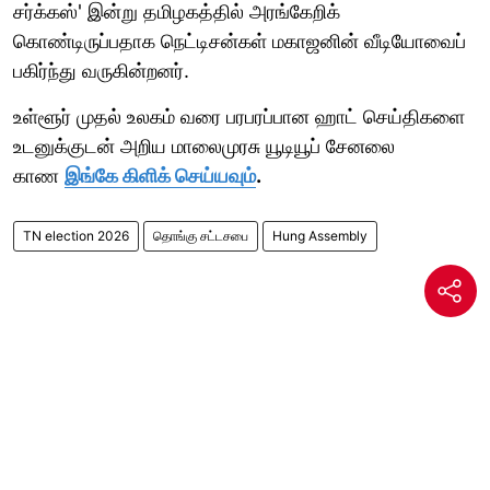
சர்க்கஸ்' இன்று தமிழகத்தில் அரங்கேறிக்
கொண்டிருப்பதாக நெட்டிசன்கள் மகாஜனின் வீடியோவைப்
பகிர்ந்து வருகின்றனர்.
உள்ளூர் முதல் உலகம் வரை பரபரப்பான ஹாட் செய்திகளை
உடனுக்குடன் அறிய மாலைமுரசு யூடியூப் சேனலை
காண
இங்கே கிளிக் செய்யவும்
.
TN election 2026
தொங்கு சட்டசபை
Hung Assembly