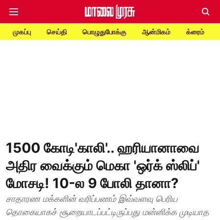
முகப்பு
செய்தி
பொழுதுபோக்கு
ஆன்மிகம்
க்ரைம்
1500 கோடி'காலி'.. ஹரியானாவை
அதிர வைக்கும் மெகா 'ஒர்க் ஸ்லிப்'
மோசடி! 10-ல 9 போலி தானா?
சாதாரண மக்களின் வரிப்பணம் இவ்வளவு பெரிய
தொகையாகச் சூறையாடப்பட்டிருப்பது மன்னிக்க முடியாத