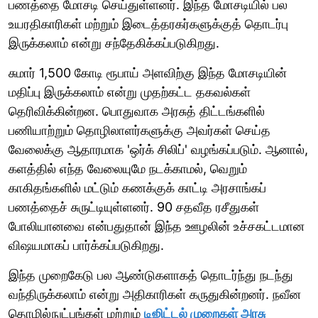
பணத்தை மோசடி செய்துள்ளனர். இந்த மோசடியில் பல
உயரதிகாரிகள் மற்றும் இடைத்தரகர்களுக்குத் தொடர்பு
இருக்கலாம் என்று சந்தேகிக்கப்படுகிறது.
சுமார் 1,500 கோடி ரூபாய் அளவிற்கு இந்த மோசடியின்
மதிப்பு இருக்கலாம் என்று முதற்கட்ட தகவல்கள்
தெரிவிக்கின்றன. பொதுவாக அரசுத் திட்டங்களில்
பணியாற்றும் தொழிலாளர்களுக்கு அவர்கள் செய்த
வேலைக்கு ஆதாரமாக 'ஒர்க் சிலிப்' வழங்கப்படும். ஆனால்,
களத்தில் எந்த வேலையுமே நடக்காமல், வெறும்
காகிதங்களில் மட்டும் கணக்குக் காட்டி அரசாங்கப்
பணத்தைச் சுருட்டியுள்ளனர். 90 சதவீத ரசீதுகள்
போலியானவை என்பதுதான் இந்த ஊழலின் உச்சகட்டமான
விஷயமாகப் பார்க்கப்படுகிறது.
இந்த முறைகேடு பல ஆண்டுகளாகத் தொடர்ந்து நடந்து
வந்திருக்கலாம் என்று அதிகாரிகள் கருதுகின்றனர். நவீன
தொழில்நுட்பங்கள் மற்றும்
டிஜிட்டல் முறைகள் அரசு