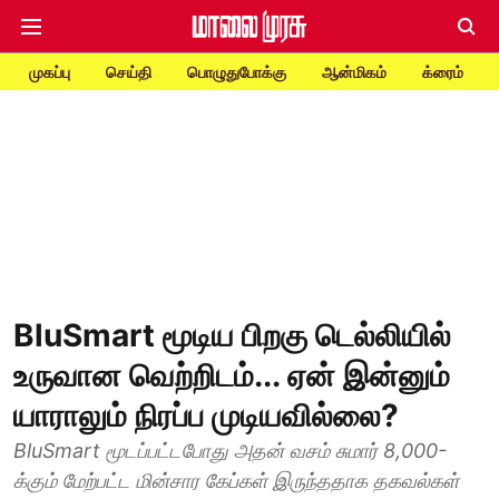
முகப்பு
செய்தி
பொழுதுபோக்கு
ஆன்மிகம்
க்ரைம்
BluSmart மூடிய பிறகு டெல்லியில்
உருவான வெற்றிடம்... ஏன் இன்னும்
யாராலும் நிரப்ப முடியவில்லை?
BluSmart மூடப்பட்டபோது அதன் வசம் சுமார் 8,000-
க்கும் மேற்பட்ட மின்சார கேப்கள் இருந்ததாக தகவல்கள்