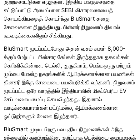
குற்றச்சாட்டுகள் எழுந்தன. இந்திய பங்குச்சந்தை
கட்டுப்பாட்டு அமைப்பான SEBI விசாரணையைத்
தொடங்கியதைத் தொடர்ந்து BluSmart தனது
சேவைகளை நிறுத்தியது. பின்னர் நிறுவனம் திவால்
நடவடிக்கைகளிலும் சிக்கியது.
BluSmart மூடப்பட்டபோது அதன் வசம் சுமார் 8,000-
க்கும் மேற்பட்ட மின்சார கேப்கள் இருந்ததாக தகவல்கள்
தெரிவிக்கின்றன. டெல்லி, குருகிராம், பெங்களூரு மற்றும்
மும்பை போன்ற நகரங்களில் ஆயிரக்கணக்கான பயணிகள்
தினசரி இந்த சேவையை பயன்படுத்தி வந்தனர். நிறுவனம்
மூடப்பட்ட ஒரே வாரத்தில் இந்தியாவின் மிகப்பெரிய EV
கேப் வலையமைப்பு செயலிழந்தது. இதனால்
வாடிக்கையாளர்கள் மட்டுமல்ல, ஆயிரக்கணக்கான
ஓட்டுநர்களும் வேலை இழந்தனர்.
BluSmart மூடிய பிறகு பல புதிய நிறுவனங்கள் அந்த
சந்தையில் களமிறங்கின. குறிப்பாக டெல்லியை மையமாகக்