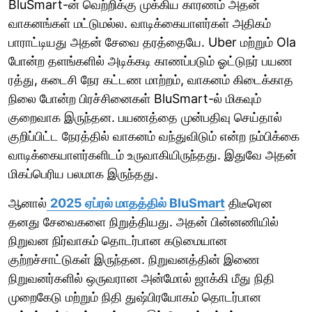
BluSmart-ன் வெற்றிக்கு முக்கிய காரணம் அதன்
வாகனங்கள் மட்டுமல்ல. வாடிக்கையாளர்கள் அதிகம்
பாராட்டியது அதன் சேவை தரத்தையே. Uber மற்றும் Ola
போன்ற தளங்களில் அடிக்கடி காணப்படும் ஓட்டுநர் பயண
ரத்து, கடைசி நேர கட்டண மாற்றம், வாகனம் கிடைக்காத
நிலை போன்ற பிரச்சினைகள் BluSmart-ல் மிகவும்
குறைவாக இருந்தன. பயணத்தை முன்பதிவு செய்தால்
குறிப்பிட்ட நேரத்தில் வாகனம் வந்துவிடும் என்ற நம்பிக்கை
வாடிக்கையாளர்களிடம் உருவாகியிருந்தது. இதுவே அதன்
மிகப்பெரிய பலமாக இருந்தது.
ஆனால்
2025 ஏப்ரல் மாதத்தில் BluSmart
திடீரென
தனது சேவைகளை நிறுத்தியது. அதன் பின்னணியில்
நிறுவன நிர்வாகம் தொடர்பான கடுமையான
குற்றச்சாட்டுகள் இருந்தன. நிறுவனத்தின் இணை
நிறுவனர்களில் ஒருவரான அன்மோல் ஜாக்கி மீது நிதி
முறைகேடு மற்றும் நிதி துஷ்பிரயோகம் தொடர்பான