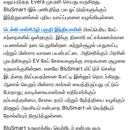
வலுப்படுத்த Evera முயற்சி செய்து வருகிறது.
BluSmart-இல் பணிபுரிந்த பல ஓட்டுநர்களுக்கும்
இந்நிறுவனங்கள் புதிய வாய்ப்புகளை வழங்கியுள்ளன.
டெல்லி-என்சிஆர் பகுதி இந்தியாவின்
மிகப்பெரிய கேப்
சந்தைகளில் ஒன்றாகும். இங்கு தினசரி லட்சக்கணக்கான
பயணங்கள் நடைபெறுகின்றன. சுற்றுச்சூழல் பாதுகாப்பு
மற்றும் மின்சார வாகன பயன்பாட்டை அதிகரிக்கும் அரசின்
முயற்சிகளும் EV கேப் சேவைகளுக்கு சாதகமான சூழலை
உருவாக்குகின்றன. எனவே BluSmart விட்டுச் சென்ற
இடத்தை நிரப்புவதற்கான போட்டி இன்னும் தொடர்கிறது.
ஆனால் வெறும் மின்சார கார்கள் வைத்திருப்பது மட்டும்
போதாது; வாடிக்கையாளர்கள் எதிர்பார்க்கும்
நம்பகத்தன்மை, சேவை தரம் மற்றும் நேர்த்தியை வழங்கும்
திறனும் அவசியம் என்பதை BluSmart-ன் வெற்றியும்
தோல்வியும் நிரூபித்துள்ளன.
BluSmart உருவாக்கிய வெற்றிடம் என்பது ஒரு