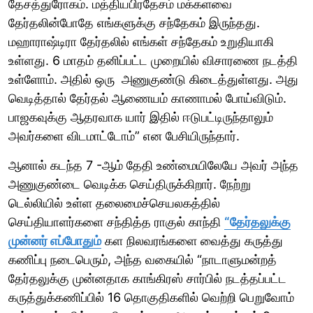
தேசத்துரோகம். மத்தியபிரதேசம் மக்களவை
தேர்தலின்போதே எங்களுக்கு சந்தேகம் இருந்தது.
மஹாராஷ்டிரா தேர்தலில் எங்கள் சந்தேகம் உறுதியாகி
உள்ளது. 6 மாதம் தனிப்பட்ட முறையில் விசாரணை நடத்தி
உள்ளோம். அதில் ஒரு அணுகுண்டு கிடைத்துள்ளது. அது
வெடித்தால் தேர்தல் ஆணையம் காணாமல் போய்விடும்.
பாஜகவுக்கு ஆதரவாக யார் இதில் ஈடுபட்டிருந்தாலும்
அவர்களை விடமாட்டோம்” என பேசியிருந்தார்.
ஆனால் கடந்த 7 -ஆம் தேதி உண்மையிலேயே அவர் அந்த
அணுகுண்டை வெடிக்க செய்திருக்கிறார். நேற்று
டெல்லியில் உள்ள தலைமைச்செயலகத்தில்
செய்தியாளர்களை சந்தித்த ராகுல் காந்தி
“தேர்தலுக்கு
முன்னர் எப்போதும்
கள நிலவரங்களை வைத்து கருத்து
கணிப்பு நடைபெரும், அந்த வகையில் “நாடாளுமன்றத்
தேர்தலுக்கு முன்னதாக காங்கிரஸ் சார்பில் நடத்தப்பட்ட
கருத்துக்கணிப்பில் 16 தொகுதிகளில் வெற்றி பெறுவோம்