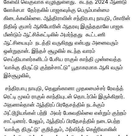
கேள்வி வெகுவாக எழுந்துள்ளது. கடந்த 2024 ஆண்டு
லோக்சபா தேர்தலில் பாஜகவுக்கு பெரும்பான்மை
கிடைக்கவில்லை. ஆந்திராவின் சந்திரபாபு நாயுடு, பீகாரின்
நிதிஷ் குமார் ஆகியோரின் ஆதரவு இருந்ததாலே பாஜக
மீண்டும் ஆட்சிக்கட்டிலில் அமர்ந்தது கூட்டணி
ஆட்சியையும் நடத்தி வருகிறது என்பது அனைவரும்
ஒன்றுதான். இந்தச் சூழலில் கடந்த வாரம்
செய்தியாளர்களிடம் பேசிய ராகுல் காந்தி முன்வைத்த
‘வாக்கு திருட்டு குற்றச்சாட்டு” பூதாகரமாக ஆகி வரும்
இச்சூழலில்,
சந்திரபாபு நாயுடு, தெலுங்கானா முதலமைச்சர் ரேவந்த்
ரெட்டி மூலம் ராகுல் காந்தியுடன் தொடர்பில் இருக்கிறார்.
அதனால்தான் ஆந்திரப் பிரதேசத்தில் நடக்கும்
அட்டூழியங்கள் பற்றி அவர் பேசுவதில்லை என்றும் குற்றம்
சாட்டினார். மேலும், ஆந்திரப் பிரதேசத்தில் நடைபெற்ற
'வாக்கு திருட்டு' குறித்தும், அர்விந்த் கெஜ்ரிவாலின்