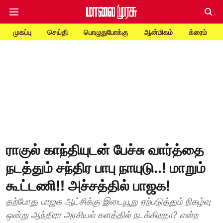
முகப்பு
செய்தி
பொழுதுபோக்கு
ஆன்மிகம்
க்ரைம்
ராகுல் காந்தியுடன் பேச்சு வார்த்தை
நடத்தும் சந்திர பாபு நாயுடு..! மாறும்
கூட்டணி!! அச்சத்தில் பாஜக!
தற்போது பாஜக ஆட்சிக்கு இடையூறு ஏற்படுத்தும் நிகழ்வு
ஒன்று ஆந்திரா அரசியல் களத்தில் நடக்கிறதா? என்ற