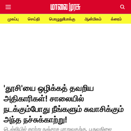
முகப்பு
செய்தி
பொழுதுபோக்கு
ஆன்மிகம்
க்ரைம்
'தூசி'யை ஒழிக்கத் தவறிய
அதிகாரிகள்! சாலையில்
நடக்கும்போது நீங்களும் சுவாசிக்கும்
அந்த நச்சுக்காற்று!
டெல்லியில் காற்று நஞ்சாக மாறுவதற்கு, பருவநிலை