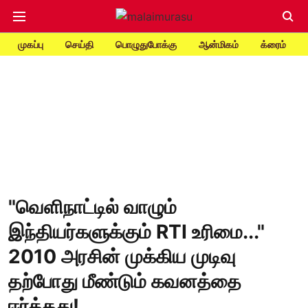
முகப்பு
செய்தி
பொழுதுபோக்கு
ஆன்மிகம்
க்ரைம்
"வெளிநாட்டில் வாழும்
இந்தியர்களுக்கும் RTI உரிமை..."
2010 அரசின் முக்கிய முடிவு
தற்போது மீண்டும் கவனத்தை
ஈர்த்தது!